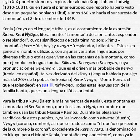
siglo XIX por el misionero y explorador alemán Krapf Johann Ludwig
(1810-1881), quien fuera el primer europeo que reportó haberlo visto
desde un pequeño poblado (Kitui) a unos 160 km hacia el sur sureste de
la montaña, el 3 de diciembre de 1849.
Kenia (
Kenya
en el lenguaje tribal), es el acortamiento de la expresión
K
irima Ker
e
Nya
ga
, literalmente, "la montaña de la brillantez, esplendor
o resplandor", cuyos significados de cada término son:
kirima
=
'montaña';
kere
= 'de, hay'; y
nyaga
= 'resplandor, brillantez'. Este es en
general el nombre utilizado, con algunas variantes lingüísticas por
diversas tribus o etnias que viven en las cercanías de la montaña, como
por ejemplo: en lengua kamba,
Kilinyaa
,
Keenyaa
o
Kelenyaa
, cuya
pronunciación es '
ke-enya-a
', que es el origen más probable de
Kenya
(Kenia, en español), tal vez derivado del kikuyu (lengua hablada por algo
más del 20% de la población keniana)
Kere-Nyaga
, 'Monte Kenya, el
que resplandece'; en
suajili
,
Kirinyaga
. Todas estas lenguas son de la
familia bantú, que es una lengua nilótica oriental.
Para la tribu Kikuyu (la etnia más numerosa de Kenia), esta montaña es
la morada del Ser Supremo, que ellos llaman
Ngai
, un nombre que
también usan las tribus Massai y Kamba. Durante las plegarias y
sacrificios de estos pueblos,
Ngai
es invocado como
Mwene
(dueño)
Nyaga
(corona, cumbre), así que se traduce como "el dueño o poseedor
de la cumbre o la corona", procedente de
Kere-Nyaga
, la denominación
en kikuyu para el Monte Kenia, 'montaña resplandeciente', como ya lo