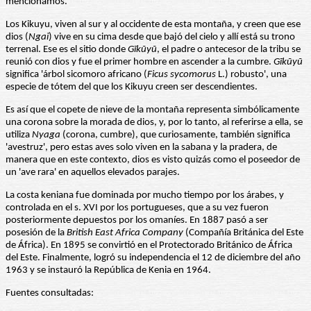
mencionamos.
Los Kikuyu, viven al sur y al occidente de esta montaña, y creen que ese
dios (
Ngai
) vive en su cima desde que bajó del cielo y allí está su trono
terrenal. Ese es el sitio donde
Gĩkũyũ
, el padre o antecesor de la tribu se
reunió con dios y fue el primer hombre en ascender a la cumbre.
Gĩkũyũ
significa 'árbol sicomoro africano (
Ficus sycomorus
L.) robusto', una
especie de tótem del que los Kikuyu creen ser descendientes.
Es así que el copete de nieve de la montaña representa simbólicamente
una corona sobre la morada de dios, y, por lo tanto, al referirse a ella, se
utiliza
Nyaga
(corona, cumbre), que curiosamente, también significa
'avestruz', pero estas aves solo viven en la sabana y la pradera, de
manera que en este contexto, dios es visto quizás como el poseedor de
un 'ave rara' en aquellos elevados parajes.
La costa keniana fue dominada por mucho tiempo por los árabes, y
controlada en el s. XVI por los portugueses, que a su vez fueron
posteriormente depuestos por los omaníes. En 1887 pasó a ser
posesión de la
British East Africa Company
(Compañía Británica del Este
de África). En 1895 se convirtió en el Protectorado Británico de África
del Este. Finalmente, logró su independencia el 12 de diciembre del año
1963 y se instauró la República de Kenia en 1964.
Fuentes consultadas: