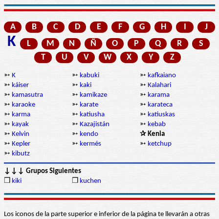
A
B
C
D
E
F
G
H
I
J
K
L
M
N
Ñ
O
P
Q
R
S
T
U
V
W
X
Y
Z
➳
K
➳
kabuki
➳
kafkaiano
➳
káiser
➳
kaki
➳
Kalahari
➳
kamasutra
➳
kamikaze
➳
karama
➳
karaoke
➳
karate
➳
karateca
➳
karma
➳
katiusha
➳
katiuskas
➳
kayak
➳
Kazajistán
➳
kebab
➳
Kelvin
➳
kendo
✰ Kenia
➳
Kepler
➳
kermés
➳
ketchup
➳
kibutz
↓↓↓ Grupos Siguientes
❒
kiki
❒
kuchen
Los iconos de la parte superior e inferior de la página te llevarán a otras