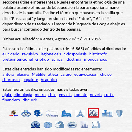
secciones útiles e interesantes. Puedes encontrar la etimología de una
palabra usando el motor de búsqueda en la parte superior a mano
derecha de la pantalla. Escribe el término que buscas en la casilla que
dice “Busca aquí” y luego presiona la tecla "Entrar", "↲" o "⚲"
dependiendo de tu teclado. El motor de búsqueda de Google abajo es
para buscar contenido dentro de las páginas.
Última actualización: Viernes, Agosto 7 06:16 PDT 2026
Estas son las últimas diez palabras (de 15.865) añadidas al diccionario:
elucidario
revulsivo
legionelosis
ciclosporiasis
histótrofo
preterintencional
críptido
achicar
doctrina
monocárpico
Estas diez entradas han sido modificadas recientemente:
antojo
elusivo
Matilde
atleta
carajo
equivocación
chuico
churrasco
papalote
Acapulco
Estas fueron las diez entradas más visitadas ayer:
ojalá
etimología
metro
chile
envidia
tomate
novela
curtir
financiero
discurrir