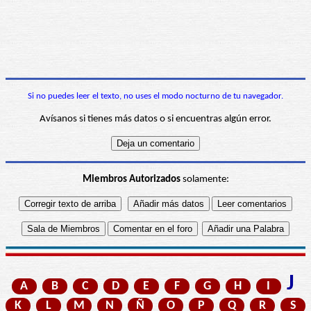
Si no puedes leer el texto, no uses el modo nocturno de tu navegador.
Avísanos si tienes más datos o si encuentras algún error.
Miembros Autorizados
solamente:
J
A
B
C
D
E
F
G
H
I
K
L
M
N
Ñ
O
P
Q
R
S