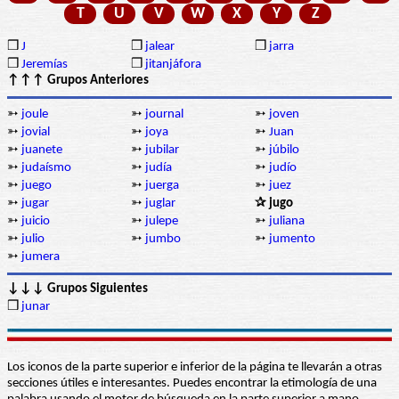
T
U
V
W
X
Y
Z
❒
J
❒
jalear
❒
jarra
❒
Jeremías
❒
jitanjáfora
↑↑↑ Grupos Anteriores
➳
joule
➳
journal
➳
joven
➳
jovial
➳
joya
➳
Juan
➳
juanete
➳
jubilar
➳
júbilo
➳
judaísmo
➳
judía
➳
judío
➳
juego
➳
juerga
➳
juez
➳
jugar
➳
juglar
✰ jugo
➳
juicio
➳
julepe
➳
juliana
➳
julio
➳
jumbo
➳
jumento
➳
jumera
↓↓↓ Grupos Siguientes
❒
junar
Los iconos de la parte superior e inferior de la página te llevarán a otras
secciones útiles e interesantes. Puedes encontrar la etimología de una