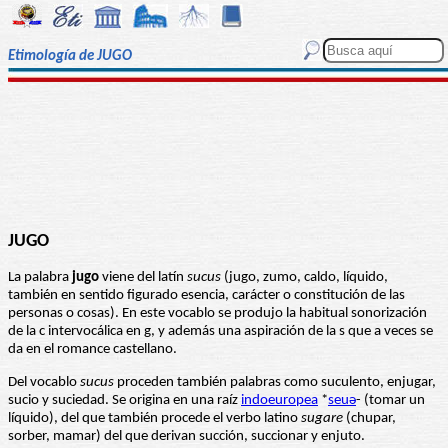
Etimología de JUGO
JUGO
La palabra
jugo
viene del latín
sucus
(jugo, zumo, caldo, líquido,
también en sentido figurado esencia, carácter o constitución de las
personas o cosas). En este vocablo se produjo la habitual sonorización
de la c intervocálica en g, y además una aspiración de la s que a veces se
da en el romance castellano.
Del vocablo
sucus
proceden también palabras como suculento, enjugar,
sucio y suciedad. Se origina en una raíz
indoeuropea
*
seuə
- (tomar un
líquido), del que también procede el verbo latino
sugare
(chupar,
sorber, mamar) del que derivan succión, succionar y enjuto.