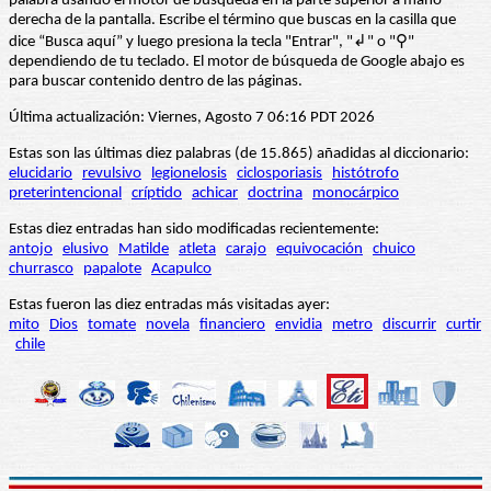
palabra usando el motor de búsqueda en la parte superior a mano
derecha de la pantalla. Escribe el término que buscas en la casilla que
dice “Busca aquí” y luego presiona la tecla "Entrar", "↲" o "⚲"
dependiendo de tu teclado. El motor de búsqueda de Google abajo es
para buscar contenido dentro de las páginas.
Última actualización: Viernes, Agosto 7 06:16 PDT 2026
Estas son las últimas diez palabras (de 15.865) añadidas al diccionario:
elucidario
revulsivo
legionelosis
ciclosporiasis
histótrofo
preterintencional
críptido
achicar
doctrina
monocárpico
Estas diez entradas han sido modificadas recientemente:
antojo
elusivo
Matilde
atleta
carajo
equivocación
chuico
churrasco
papalote
Acapulco
Estas fueron las diez entradas más visitadas ayer:
mito
Dios
tomate
novela
financiero
envidia
metro
discurrir
curtir
chile