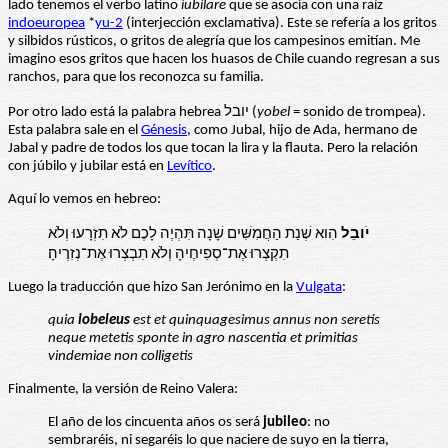
lado tenemos el verbo latino
iubilare
que se asocia con una raíz
indoeuropea
*
yu-2
(interjección exclamativa). Este se refería a los gritos
y silbidos rústicos, o gritos de alegría que los campesinos emitían. Me
imagino esos gritos que hacen los huasos de Chile cuando regresan a sus
ranchos, para que los reconozca su familia.
Por otro lado está la palabra hebrea יובל (
yobel
= sonido de trompea).
Esta palabra sale en el
Génesis
, como Jubal, hijo de Ada, hermano de
Jabal y padre de todos los que tocan la lira y la flauta. Pero la relación
con júbilo y jubilar está en
Levítico
.
Aquí lo vemos en hebreo:
יֹובֵל
הִוא שְׁנַת הַחֲמִשִּׁים שָׁנָה תִּהְיֶה לָכֶם לֹא תִזְרָעוּ וְלֹא
תִקְצְרוּ אֶת־סְפִיחֶיהָ וְלֹא תִבְצְרוּ אֶת־נְזִרֶיהָ׃
Luego la traducción que hizo San Jerónimo en la
Vulgata
:
quia
iobeleus
est et quinquagesimus annus non seretis
neque metetis sponte in agro nascentia et primitias
vindemiae non colligetis
Finalmente, la versión de Reino Valera:
El año de los cincuenta años os será
jubileo
: no
sembraréis, ni segaréis lo que naciere de suyo en la tierra,