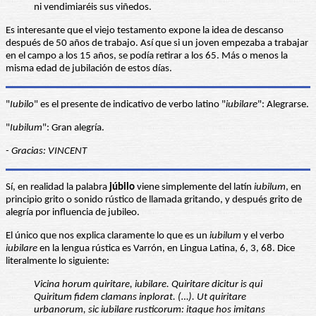
ni vendimiaréis sus viñedos.
Es interesante que el viejo testamento expone la idea de descanso
después de 50 años de trabajo. Así que si un joven empezaba a trabajar
en el campo a los 15 años, se podía retirar a los 65. Más o menos la
misma edad de jubilación de estos días.
"
Iubilo
" es el presente de indicativo de verbo latino "
iubilare
": Alegrarse.
"
Iubilum
": Gran alegría.
- Gracias: VINCENT
Sí, en realidad la palabra
júbilo
viene simplemente del latín
iubilum
, en
principio grito o sonido rústico de llamada gritando, y después grito de
alegría por influencia de jubileo.
El único que nos explica claramente lo que es un
iubilum
y el verbo
iubilare
en la lengua rústica es Varrón, en Lingua Latina, 6, 3, 68. Dice
literalmente lo siguiente:
Vicina horum quiritare, iubilare.
Quiritare dicitur is qui
Quiritum fidem clamans inplorat. (…).
Ut quiritare
urbanorum, sic iubilare rusticorum: itaque hos imitans