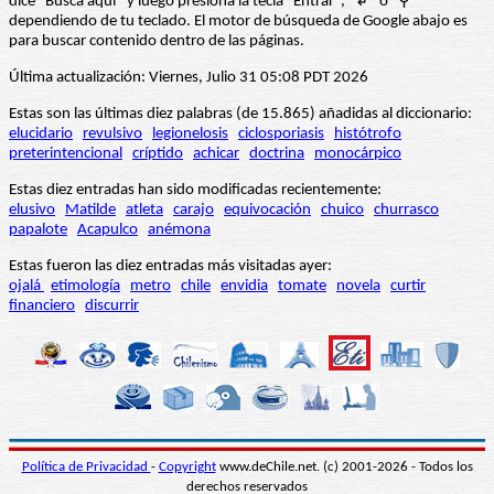
dice “Busca aquí” y luego presiona la tecla "Entrar", "↲" o "⚲"
dependiendo de tu teclado. El motor de búsqueda de Google abajo es
para buscar contenido dentro de las páginas.
Última actualización: Viernes, Julio 31 05:08 PDT 2026
Estas son las últimas diez palabras (de 15.865) añadidas al diccionario:
elucidario
revulsivo
legionelosis
ciclosporiasis
histótrofo
preterintencional
críptido
achicar
doctrina
monocárpico
Estas diez entradas han sido modificadas recientemente:
elusivo
Matilde
atleta
carajo
equivocación
chuico
churrasco
papalote
Acapulco
anémona
Estas fueron las diez entradas más visitadas ayer:
ojalá
etimología
metro
chile
envidia
tomate
novela
curtir
financiero
discurrir
Política de Privacidad
-
Copyright
www.deChile.net. (c) 2001-2026 - Todos los
derechos reservados