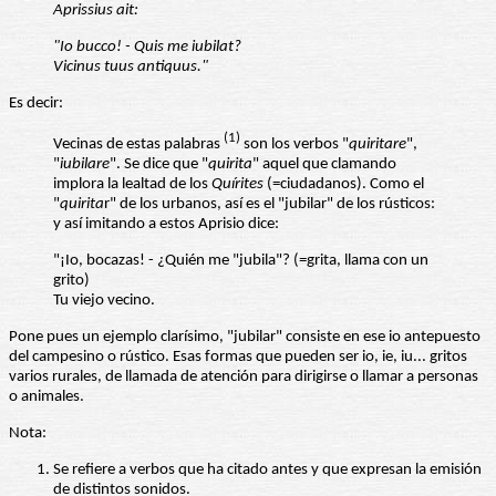
Aprissius ait:
"Io bucco! - Quis me iubilat?
Vicinus tuus antiquus."
Es decir:
(1)
Vecinas de estas palabras
son los verbos "
quiritare
",
"
iubilare
". Se dice que "
quirita
" aquel que clamando
implora la lealtad de los
Quírites
(=ciudadanos). Como el
"
quirita
r" de los urbanos, así es el "jubilar" de los rústicos:
y así imitando a estos Aprisio dice:
"¡Io, bocazas! - ¿Quién me "jubila"? (=grita, llama con un
grito)
Tu viejo vecino.
Pone pues un ejemplo clarísimo, "jubilar" consiste en ese io antepuesto
del campesino o rústico. Esas formas que pueden ser io, ie, iu... gritos
varios rurales, de llamada de atención para dirigirse o llamar a personas
o animales.
Nota:
Se refiere a verbos que ha citado antes y que expresan la emisión
de distintos sonidos.