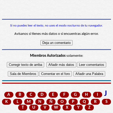
Si no puedes leer el texto, no uses el modo nocturno de tu navegador.
Avísanos si tienes más datos o si encuentras algún error.
Miembros Autorizados
solamente:
J
A
B
C
D
E
F
G
H
I
K
L
M
N
Ñ
O
P
Q
R
S
T
U
V
W
X
Y
Z