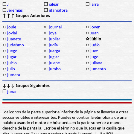
❒
J
❒
jalear
❒
jarra
❒
Jeremías
❒
jitanjáfora
↑↑↑ Grupos Anteriores
➳
joule
➳
journal
➳
joven
➳
jovial
➳
joya
➳
Juan
➳
juanete
➳
jubilar
✰ júbilo
➳
judaísmo
➳
judía
➳
judío
➳
juego
➳
juerga
➳
juez
➳
jugar
➳
juglar
➳
jugo
➳
juicio
➳
julepe
➳
juliana
➳
julio
➳
jumbo
➳
jumento
➳
jumera
↓↓↓ Grupos Siguientes
❒
junar
Los iconos de la parte superior e inferior de la página te llevarán a otras
secciones útiles e interesantes. Puedes encontrar la etimología de una
palabra usando el motor de búsqueda en la parte superior a mano
derecha de la pantalla. Escribe el término que buscas en la casilla que