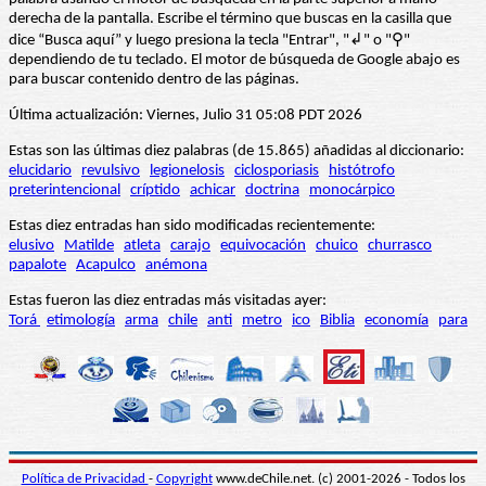
derecha de la pantalla. Escribe el término que buscas en la casilla que
dice “Busca aquí” y luego presiona la tecla "Entrar", "↲" o "⚲"
dependiendo de tu teclado. El motor de búsqueda de Google abajo es
para buscar contenido dentro de las páginas.
Última actualización: Viernes, Julio 31 05:08 PDT 2026
Estas son las últimas diez palabras (de 15.865) añadidas al diccionario:
elucidario
revulsivo
legionelosis
ciclosporiasis
histótrofo
preterintencional
críptido
achicar
doctrina
monocárpico
Estas diez entradas han sido modificadas recientemente:
elusivo
Matilde
atleta
carajo
equivocación
chuico
churrasco
papalote
Acapulco
anémona
Estas fueron las diez entradas más visitadas ayer:
Torá
etimología
arma
chile
anti
metro
ico
Biblia
economía
para
Política de Privacidad
-
Copyright
www.deChile.net. (c) 2001-2026 - Todos los