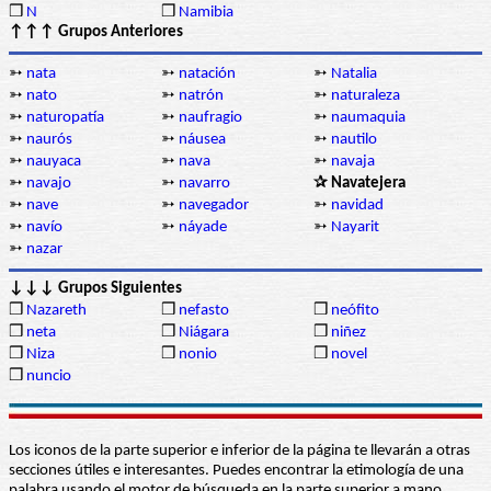
❒
N
❒
Namibia
↑↑↑ Grupos Anteriores
➳
nata
➳
natación
➳
Natalia
➳
nato
➳
natrón
➳
naturaleza
➳
naturopatía
➳
naufragio
➳
naumaquia
➳
naurós
➳
náusea
➳
nautilo
➳
nauyaca
➳
nava
➳
navaja
➳
navajo
➳
navarro
✰ Navatejera
➳
nave
➳
navegador
➳
navidad
➳
navío
➳
náyade
➳
Nayarit
➳
nazar
↓↓↓ Grupos Siguientes
❒
Nazareth
❒
nefasto
❒
neófito
❒
neta
❒
Niágara
❒
niñez
❒
Niza
❒
nonio
❒
novel
❒
nuncio
Los iconos de la parte superior e inferior de la página te llevarán a otras
secciones útiles e interesantes. Puedes encontrar la etimología de una
palabra usando el motor de búsqueda en la parte superior a mano