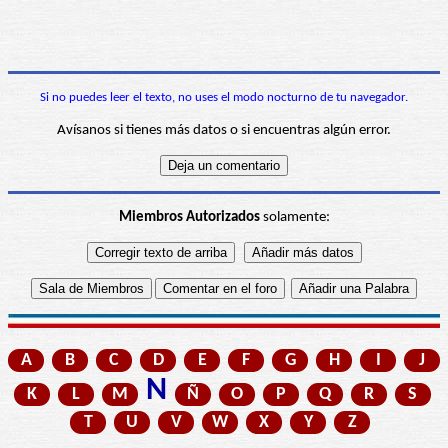
Si no puedes leer el texto, no uses el modo nocturno de tu navegador.
Avísanos si tienes más datos o si encuentras algún error.
Miembros Autorizados
solamente:
A
B
C
D
E
F
G
H
I
J
N
K
L
M
Ñ
O
P
Q
R
S
T
U
V
W
X
Y
Z