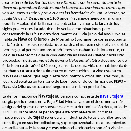
monasterio de los Santos Cosme y Damián, por la segunda parte la
tierra del presbítero Berulfus, por la tercera los caminos de carros que
van del Torío a León y por la cuarta las heredades de San Salvador, de
Froila Veláz...
" Después de 1100 años, Nava sigue siendo una forma
popular y coloquial de llamar a la población, ya que a lo largo de los
siglos posteriores irá adquiriendo varias denominaciones pero
conservando la raíz. En otro documento del 5 de junio del año 1024 se
habla de
Nava de Olleros
y de Montefrío (prominente cornisa cubierta
antaño de un espeso robledal que bordea el margen este del valle del río
Bernesga), al parecer ambos topónimos se usaban indistintamente, en
los que se especifica que la viña vendida en Nava de Olleros había sido
propiedad "
de Sauarigo et de domna Uelasquita
". Otro documento del
6 de febrero del año 1032 recoje la venta de una viña del matrimonio de
Esteban y Urraca a doña Jimena en nueve sueldos. La viña estaba en
Navas de Olleros, que según este documento y otros similares más, la
localidad se sitúa en territorio de León, pudiendo confirmar que
Nava
y
Nava de Olleros
se trata casi seguro de la misma población.
La denominación de
Navatejera
, palabra compuesta de
nava
y
tejera
surgió por lo menos en la Baja Edad Media, ya que el documento más
antiguo del que se tiene constancia de esta denominación data junio de
1419. Durante años se pensó que este nombre era mucho más
moderno, siendo
tejera
referida a la industria de tejas y ladrillos que se
constituyó en sus inmediaciones, y que aprovechaba los afloramientos
de arcilla pura de la zona y cuyas minas abandonadas son aún visibles.