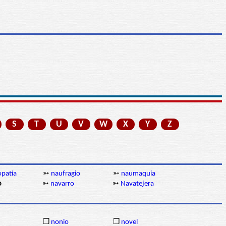
S
T
U
V
W
X
Y
Z
opatía
➳
naufragio
➳
naumaquia
o
➳
navarro
➳
Navatejera
❒
nonio
❒
novel