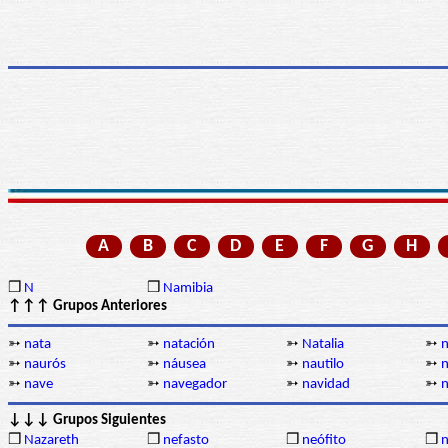
A
B
C
D
E
F
G
H
❒
N
❒
Namibia
↑↑↑ Grupos Anteriores
➳
nata
➳
natación
➳
Natalia
➳
n
➳
naurós
➳
náusea
➳
nautilo
➳
➳
nave
➳
navegador
➳
navidad
➳
n
↓↓↓ Grupos Siguientes
❒
Nazareth
❒
nefasto
❒
neófito
❒
n