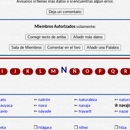
Avísanos si tienes más datos o si encuentras algún error.
Miembros Autorizados
solamente:
N
I
J
K
L
M
Ñ
O
P
Q
R
ato
➳
natrón
➳
naturaleza
➳
natur
nauyaca
➳
nava
➳
navaja
✰ navaj
avío
➳
náyade
➳
Nayarit
➳
nazar
eta
❒
Niágara
❒
niñez
❒
Niza