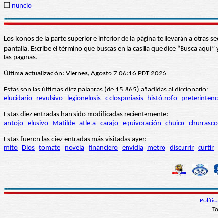
❒
nuncio
Los iconos de la parte superior e inferior de la página te llevarán a otra
pantalla. Escribe el término que buscas en la casilla que dice “Busca aqu
las páginas.
Última actualización: Viernes, Agosto 7 06:16 PDT 2026
Estas son las últimas diez palabras (de 15.865) añadidas al diccionario:
elucidario
revulsivo
legionelosis
ciclosporiasis
histótrofo
preterintenc
Estas diez entradas han sido modificadas recientemente:
antojo
elusivo
Matilde
atleta
carajo
equivocación
chuico
churrasco
Estas fueron las diez entradas más visitadas ayer:
mito
Dios
tomate
novela
financiero
envidia
metro
discurrir
curtir
Políti
To