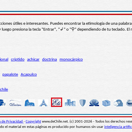
s secciones útiles e interesantes. Puedes encontrar la etimología de una pal
í” y luego presiona la tecla "Entrar", "↲" o "⚲" dependiendo de tu teclado.
ional
críptido
achicar
doctrina
monocárpico
papalote
Acapulco
chile
ca de Privacidad
-
Copyright
www.deChile.net. (c) 2001-2026 - Todos los derechos res
do el material en estas páginas es producido por humanos sin usar
inteligencia artific