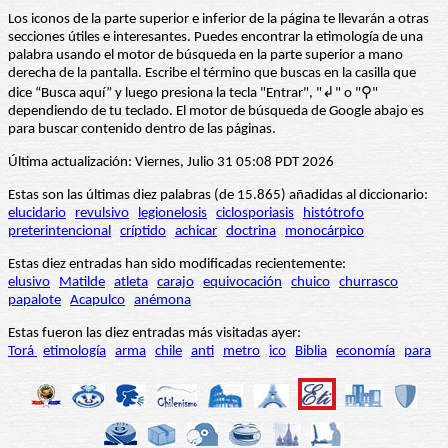
Los iconos de la parte superior e inferior de la página te llevarán a otras
secciones útiles e interesantes. Puedes encontrar la etimología de una
palabra usando el motor de búsqueda en la parte superior a mano
derecha de la pantalla. Escribe el término que buscas en la casilla que
dice “Busca aquí” y luego presiona la tecla "Entrar", "↲" o "⚲"
dependiendo de tu teclado. El motor de búsqueda de Google abajo es
para buscar contenido dentro de las páginas.
Última actualización: Viernes, Julio 31 05:08 PDT 2026
Estas son las últimas diez palabras (de 15.865) añadidas al diccionario:
elucidario
revulsivo
legionelosis
ciclosporiasis
histótrofo
preterintencional
críptido
achicar
doctrina
monocárpico
Estas diez entradas han sido modificadas recientemente:
elusivo
Matilde
atleta
carajo
equivocación
chuico
churrasco
papalote
Acapulco
anémona
Estas fueron las diez entradas más visitadas ayer:
Torá
etimología
arma
chile
anti
metro
ico
Biblia
economía
para