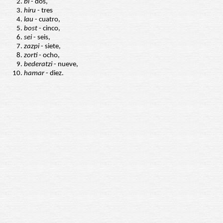
bi
- dos,
hiru
- tres
lau
- cuatro,
bost
- cinco,
sei
- seis,
zazpi
- siete,
zorti
- ocho,
bederatzi
- nueve,
hamar
- diez.