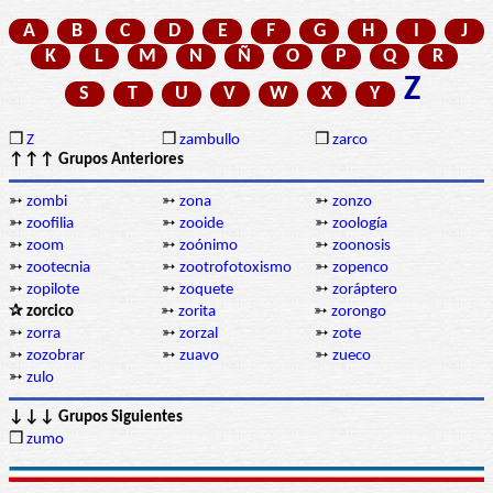
A
B
C
D
E
F
G
H
I
J
K
L
M
N
Ñ
O
P
Q
R
Z
S
T
U
V
W
X
Y
❒
Z
❒
zambullo
❒
zarco
↑↑↑ Grupos Anteriores
➳
zombi
➳
zona
➳
zonzo
➳
zoofilia
➳
zooide
➳
zoología
➳
zoom
➳
zoónimo
➳
zoonosis
➳
zootecnia
➳
zootrofotoxismo
➳
zopenco
➳
zopilote
➳
zoquete
➳
zoráptero
✰ zorcico
➳
zorita
➳
zorongo
➳
zorra
➳
zorzal
➳
zote
➳
zozobrar
➳
zuavo
➳
zueco
➳
zulo
↓↓↓ Grupos Siguientes
❒
zumo