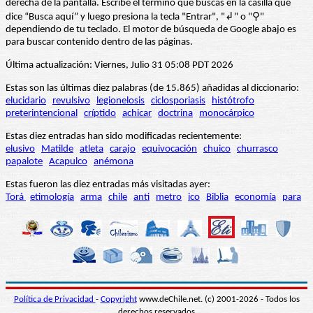
derecha de la pantalla. Escribe el término que buscas en la casilla que
dice “Busca aquí” y luego presiona la tecla "Entrar", "↲" o "⚲"
dependiendo de tu teclado. El motor de búsqueda de Google abajo es
para buscar contenido dentro de las páginas.
Última actualización: Viernes, Julio 31 05:08 PDT 2026
Estas son las últimas diez palabras (de 15.865) añadidas al diccionario:
elucidario
revulsivo
legionelosis
ciclosporiasis
histótrofo
preterintencional
críptido
achicar
doctrina
monocárpico
Estas diez entradas han sido modificadas recientemente:
elusivo
Matilde
atleta
carajo
equivocación
chuico
churrasco
papalote
Acapulco
anémona
Estas fueron las diez entradas más visitadas ayer:
Torá
etimología
arma
chile
anti
metro
ico
Biblia
economía
para
Política de Privacidad
-
Copyright
www.deChile.net. (c) 2001-2026 - Todos los
derechos reservados