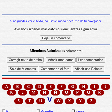
Si no puedes leer el texto, no uses el modo nocturno de tu navegador.
Avísanos si tienes más datos o si encuentras algún error.
Miembros Autorizados
solamente:
A
B
C
D
E
F
G
H
I
J
K
L
M
N
Ñ
O
P
Q
R
V
S
T
U
W
X
Y
Z
❒
V
❒
Valentín
❒
varga