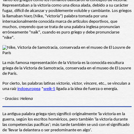
Tanto los griegos como los romanos deificaron el concepto de victoria.
Representaban a la victoria como una diosa alada, debido a su carácter
fugaz, difícil de alcanzar y posiblemente voluble y cambiante. Los griegos
la llamaban Νικη (Níke, "victoria") palabra tomada por una
internacionalmente conocida marca de artículos deportivos, que
muchos, creyendo que se trata de una palabra inglesa pronuncian
erróneamente "naik", cuando es puro griego y debe pronunciarse
"nike".
La más famosa representación de la Victoria es la conocida escultura
griega de la Victoria de Samotracia, conservada en el museo de El Louvre
de París.
Por cierto, las palabras latinas
victoria, victor, vincere,
etc., se vinculan a
una raíz
indoeuropea
*
weik-5
ligada a la idea de fuerza o energía.
- Gracias: Helena
La antigua palabra griega ηίκη significó originalmente 'la victoria en la
guerra, según los escritos homéricos, pero también 'la victoria durante
las competencias pacíficas'; más tarde también se usó con el significado
de 'llevar la delantera o ser predominante en algo'.