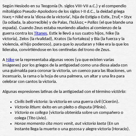
Según Hesíodo en su Teogonía (h. siglos VIII-VII a.C.) y el compendio
mitológico Pseudo-Apolodoro de los siglos I-II d.C., la deidad griega
Νικη =
Nikê
era la 'diosa de la victoria', hija de Estigia o Estix, Στυξ =
Styx
(la odiada, la aborrecible) y de Palas, Παλλας =
Pallas
(el que blande una
espada). Cuando Zeus estaba reuniendo aliados al comienzo de la
guerra contra los
Titanes
, Estix le llevó a sus cuatro hijos, Níke (la
victoria), Zelos (la rivalidad), Kratos (la fortaleza) y Bía (la fuerza y la
violencia, el hijo poderoso), para que lo ayudaran y Nike era la que los
lideraba, convirtiéndose en los centinelas del trono de Zeus.
A
Níke
se la representaba algunas veces (ya que existen varias
imágenes) por los griegos de la antigüedad como una diosa alada con
una guirnalda para coronar la victoria, un cuenco para las libaciones, un
incensario, la rama o la hoja de una palmera, un altar y una lira para
celebrar con cantos la victoria.
Algunas expresiones latinas de la antigüedad con el término
victōrĭa
:
Civilis belli victoria
: la victoria en una guerra civil (Cicerón).
Victoria litium
: éxito en un pleito o disputa (Plinio).
Victoria ex collega
(victoria obtenida sobre un compañero o
colega (Tito Livio).
Horae momento cita mors venit, aut victoria laeta
(En un
instante llega la muerte o una gozosa y alegre victoria (Horacio).