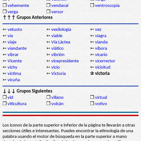
❒
vehemente
❒
vendaval
❒
ventroscopia
❒
verga
❒
versor
↑↑↑ Grupos Anteriores
➳
vetusto
➳
vexilología
➳
vez
➳
vía
➳
viable
➳
viagra
➳
viaje
➳
Vía Láctea
➳
vianda
➳
viandante
➳
viático
➳
víbora
➳
vibrar
➳
vibrión
➳
vicario
➳
Vicente
➳
vicepresidente
➳
vicerrector
➳
vichy
➳
vicio
➳
vicisitud
➳
víctima
➳
Victoria
✰ victoria
➳
vicuña
↓↓↓ Grupos Siguientes
❒
vid
❒
villano
❒
virtual
❒
viticultura
❒
volcán
❒
votivo
Los iconos de la parte superior e inferior de la página te llevarán a otras
secciones útiles e interesantes. Puedes encontrar la etimología de una
palabra usando el motor de búsqueda en la parte superior a mano