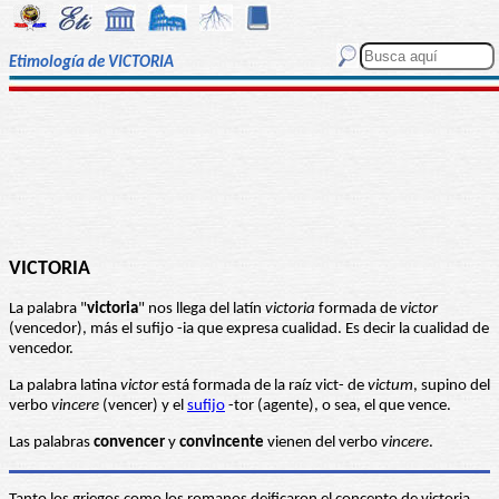
Etimología de VICTORIA
VICTORIA
La palabra "
victoria
" nos llega del latín
victoria
formada de
victor
(vencedor), más el sufijo -ia que expresa cualidad. Es decir la cualidad de
vencedor.
La palabra latina
victor
está formada de la raíz vict- de
victum
, supino del
verbo
vincere
(vencer) y el
sufijo
-tor (agente), o sea, el que vence.
Las palabras
convencer
y
convincente
vienen del verbo
vincere
.