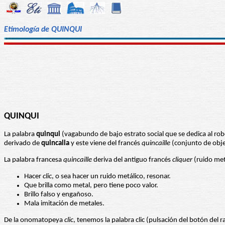
Etimología de QUINQUI
QUINQUI
La palabra
quinqui
(vagabundo de bajo estrato social que se dedica al ro
derivado de
quincalla
y este viene del francés
quincaille
(conjunto de obje
La palabra francesa
quincaille
deriva del antiguo francés
cliquer
(ruido metá
Hacer
clic
, o sea hacer un ruido metálico, resonar.
Que brilla como metal, pero tiene poco valor.
Brillo falso y engañoso.
Mala imitación de metales.
De la onomatopeya
clic
, tenemos la palabra clic (pulsación del botón del rat