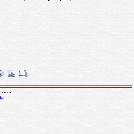
ervados
ial