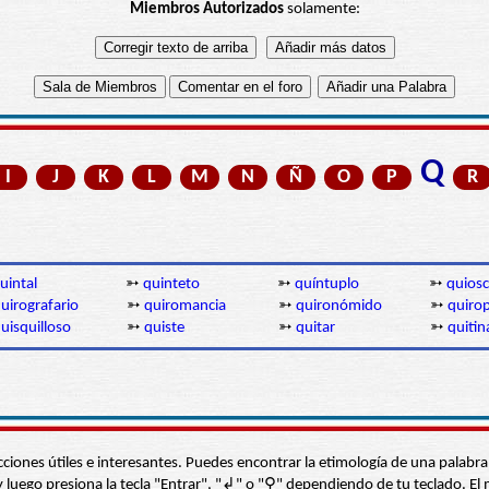
Miembros Autorizados
solamente:
Q
I
J
K
L
M
N
Ñ
O
P
R
uintal
➳
quinteto
➳
quíntuplo
➳
quios
uirografario
➳
quiromancia
➳
quironómido
➳
quiro
uisquilloso
➳
quiste
➳
quitar
➳
quitin
s secciones útiles e interesantes. Puedes encontrar la etimología de una pal
í” y luego presiona la tecla "Entrar", "↲" o "⚲" dependiendo de tu teclado.