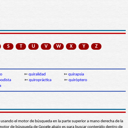
S
T
U
V
W
X
Y
Z
co
➳
quiralidad
➳
quirapsia
podista
➳
quiropráctica
➳
quiróptero
a
abra usando el motor de búsqueda en la parte superior a mano derecha de la
 El motor de búsqueda de Google abajo es para buscar contenido dentro de