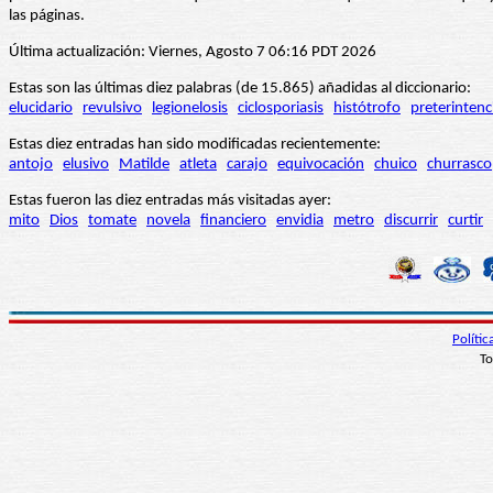
las páginas.
Última actualización: Viernes, Agosto 7 06:16 PDT 2026
Estas son las últimas diez palabras (de 15.865) añadidas al diccionario:
elucidario
revulsivo
legionelosis
ciclosporiasis
histótrofo
preterintenc
Estas diez entradas han sido modificadas recientemente:
antojo
elusivo
Matilde
atleta
carajo
equivocación
chuico
churrasco
Estas fueron las diez entradas más visitadas ayer:
mito
Dios
tomate
novela
financiero
envidia
metro
discurrir
curtir
Políti
To