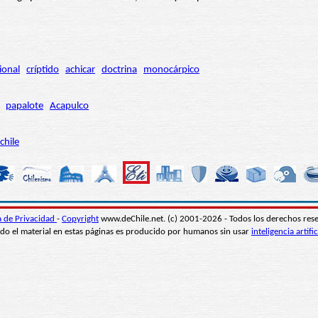
ional
críptido
achicar
doctrina
monocárpico
papalote
Acapulco
chile
ca de Privacidad
-
Copyright
www.deChile.net. (c) 2001-2026 - Todos los derechos res
do el material en estas páginas es producido por humanos sin usar
inteligencia artific