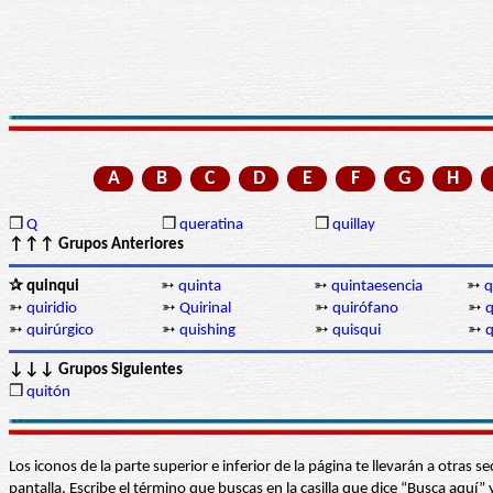
A
B
C
D
E
F
G
H
❒
Q
❒
queratina
❒
quillay
↑↑↑ Grupos Anteriores
✰ quinqui
➳
quinta
➳
quintaesencia
➳
q
➳
quiridio
➳
Quirinal
➳
quirófano
➳
q
➳
quirúrgico
➳
quishing
➳
quisqui
➳
q
↓↓↓ Grupos Siguientes
❒
quitón
Los iconos de la parte superior e inferior de la página te llevarán a otra
pantalla. Escribe el término que buscas en la casilla que dice “Busca aqu