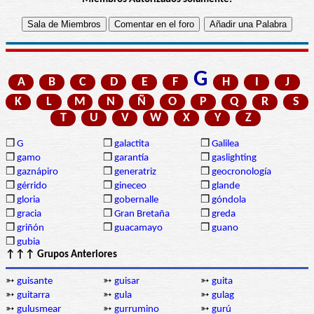
G
A
B
C
D
E
F
H
I
J
K
L
M
N
Ñ
O
P
Q
R
S
T
U
V
W
X
Y
Z
❒
G
❒
galactita
❒
Galilea
❒
gamo
❒
garantía
❒
gaslighting
❒
gaznápiro
❒
generatriz
❒
geocronología
❒
gérrido
❒
gineceo
❒
glande
❒
gloria
❒
gobernalle
❒
góndola
❒
gracia
❒
Gran Bretaña
❒
greda
❒
griñón
❒
guacamayo
❒
guano
❒
gubia
↑↑↑ Grupos Anteriores
➳
guisante
➳
guisar
➳
guita
➳
guitarra
➳
gula
➳
gulag
➳
gulusmear
➳
gurrumino
➳
gurú