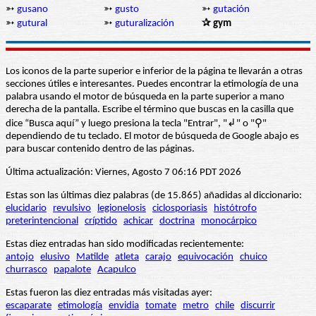
➳
gusano
➳
gusto
➳
gutación
➳
gutural
➳
guturalización
✰ gym
Los iconos de la parte superior e inferior de la página te llevarán a otras
secciones útiles e interesantes. Puedes encontrar la etimología de una
palabra usando el motor de búsqueda en la parte superior a mano
derecha de la pantalla. Escribe el término que buscas en la casilla que
dice “Busca aquí” y luego presiona la tecla "Entrar", "↲" o "⚲"
dependiendo de tu teclado. El motor de búsqueda de Google abajo es
para buscar contenido dentro de las páginas.
Última actualización: Viernes, Agosto 7 06:16 PDT 2026
Estas son las últimas diez palabras (de 15.865) añadidas al diccionario:
elucidario
revulsivo
legionelosis
ciclosporiasis
histótrofo
preterintencional
críptido
achicar
doctrina
monocárpico
Estas diez entradas han sido modificadas recientemente:
antojo
elusivo
Matilde
atleta
carajo
equivocación
chuico
churrasco
papalote
Acapulco
Estas fueron las diez entradas más visitadas ayer:
escaparate
etimología
envidia
tomate
metro
chile
discurrir