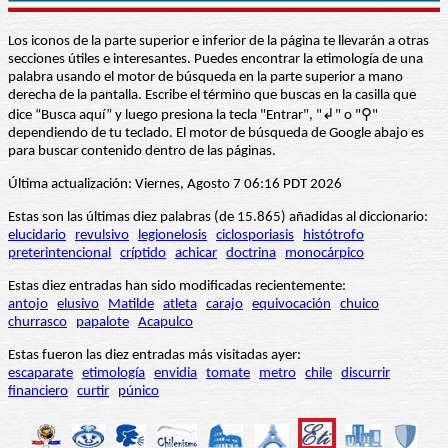
Los iconos de la parte superior e inferior de la página te llevarán a otras
secciones útiles e interesantes. Puedes encontrar la etimología de una
palabra usando el motor de búsqueda en la parte superior a mano
derecha de la pantalla. Escribe el término que buscas en la casilla que
dice “Busca aquí” y luego presiona la tecla "Entrar", "↲" o "⚲"
dependiendo de tu teclado. El motor de búsqueda de Google abajo es
para buscar contenido dentro de las páginas.
Última actualización: Viernes, Agosto 7 06:16 PDT 2026
Estas son las últimas diez palabras (de 15.865) añadidas al diccionario:
elucidario
revulsivo
legionelosis
ciclosporiasis
histótrofo
preterintencional
críptido
achicar
doctrina
monocárpico
Estas diez entradas han sido modificadas recientemente:
antojo
elusivo
Matilde
atleta
carajo
equivocación
chuico
churrasco
papalote
Acapulco
Estas fueron las diez entradas más visitadas ayer:
escaparate
etimología
envidia
tomate
metro
chile
discurrir
financiero
curtir
púnico