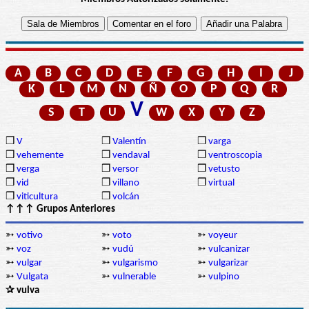
A
B
C
D
E
F
G
H
I
J
K
L
M
N
Ñ
O
P
Q
R
V
S
T
U
W
X
Y
Z
❒
V
❒
Valentín
❒
varga
❒
vehemente
❒
vendaval
❒
ventroscopia
❒
verga
❒
versor
❒
vetusto
❒
vid
❒
villano
❒
virtual
❒
viticultura
❒
volcán
↑↑↑ Grupos Anteriores
➳
votivo
➳
voto
➳
voyeur
➳
voz
➳
vudú
➳
vulcanizar
➳
vulgar
➳
vulgarismo
➳
vulgarizar
➳
Vulgata
➳
vulnerable
➳
vulpino
✰ vulva