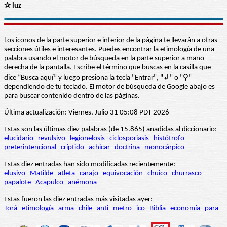
✰ luz
Los iconos de la parte superior e inferior de la página te llevarán a otras
secciones útiles e interesantes. Puedes encontrar la etimología de una
palabra usando el motor de búsqueda en la parte superior a mano
derecha de la pantalla. Escribe el término que buscas en la casilla que
dice “Busca aquí” y luego presiona la tecla "Entrar", "↲" o "⚲"
dependiendo de tu teclado. El motor de búsqueda de Google abajo es
para buscar contenido dentro de las páginas.
Última actualización: Viernes, Julio 31 05:08 PDT 2026
Estas son las últimas diez palabras (de 15.865) añadidas al diccionario:
elucidario
revulsivo
legionelosis
ciclosporiasis
histótrofo
preterintencional
críptido
achicar
doctrina
monocárpico
Estas diez entradas han sido modificadas recientemente:
elusivo
Matilde
atleta
carajo
equivocación
chuico
churrasco
papalote
Acapulco
anémona
Estas fueron las diez entradas más visitadas ayer:
Torá
etimología
arma
chile
anti
metro
ico
Biblia
economía
para