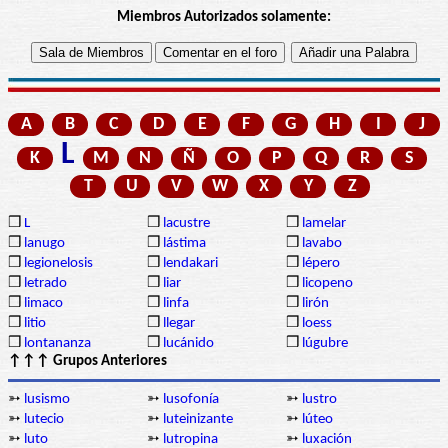
Miembros Autorizados solamente:
A
B
C
D
E
F
G
H
I
J
L
K
M
N
Ñ
O
P
Q
R
S
T
U
V
W
X
Y
Z
❒
L
❒
lacustre
❒
lamelar
❒
lanugo
❒
lástima
❒
lavabo
❒
legionelosis
❒
lendakari
❒
lépero
❒
letrado
❒
liar
❒
licopeno
❒
limaco
❒
linfa
❒
lirón
❒
litio
❒
llegar
❒
loess
❒
lontananza
❒
lucánido
❒
lúgubre
↑↑↑ Grupos Anteriores
➳
lusismo
➳
lusofonía
➳
lustro
➳
lutecio
➳
luteinizante
➳
lúteo
➳
luto
➳
lutropina
➳
luxación