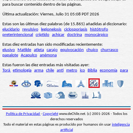
para buscar contenido dentro de las páginas.
Última actualización: Viernes, Julio 31 05:08 PDT 2026
Estas son las últimas diez palabras (de 15.865) añadidas al diccionario:
elucidario
revulsivo
legionelosis
ciclosporiasis
histótrofo
preterintencional
críptido
achicar
doctrina
monocárpico
Estas diez entradas han sido modificadas recientemente:
elusivo
Matilde
atleta
carajo
equivocación
chuico
churrasco
papalote
Acapulco
anémona
Estas fueron las diez entradas más visitadas ayer:
Torá
etimología
arma
chile
anti
metro
ico
Biblia
economía
para
Política de Privacidad
-
Copyright
www.deChile.net. (c) 2001-2026 - Todos los
derechos reservados
Todo el material en estas páginas es producido por humanos sin usar
inteligencia
artificial