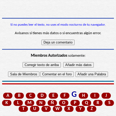
Si no puedes leer el texto, no uses el modo nocturno de tu navegador.
Avísanos si tienes más datos o si encuentras algún error.
Miembros Autorizados
solamente:
G
A
B
C
D
E
F
H
I
J
K
L
M
N
Ñ
O
P
Q
R
S
T
U
V
W
X
Y
Z