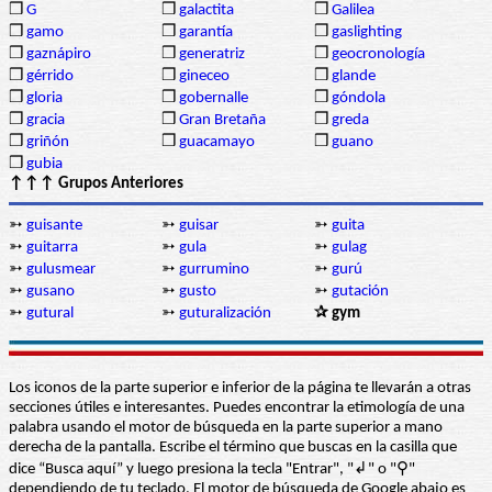
❒
G
❒
galactita
❒
Galilea
❒
gamo
❒
garantía
❒
gaslighting
❒
gaznápiro
❒
generatriz
❒
geocronología
❒
gérrido
❒
gineceo
❒
glande
❒
gloria
❒
gobernalle
❒
góndola
❒
gracia
❒
Gran Bretaña
❒
greda
❒
griñón
❒
guacamayo
❒
guano
❒
gubia
↑↑↑ Grupos Anteriores
➳
guisante
➳
guisar
➳
guita
➳
guitarra
➳
gula
➳
gulag
➳
gulusmear
➳
gurrumino
➳
gurú
➳
gusano
➳
gusto
➳
gutación
➳
gutural
➳
guturalización
✰ gym
Los iconos de la parte superior e inferior de la página te llevarán a otras
secciones útiles e interesantes. Puedes encontrar la etimología de una
palabra usando el motor de búsqueda en la parte superior a mano
derecha de la pantalla. Escribe el término que buscas en la casilla que
dice “Busca aquí” y luego presiona la tecla "Entrar", "↲" o "⚲"
dependiendo de tu teclado. El motor de búsqueda de Google abajo es