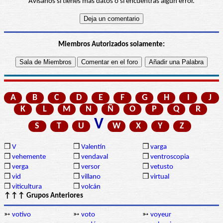
Avísanos si tienes más datos o si encuentras algún error.
Miembros Autorizados solamente:
A
B
C
D
E
F
G
H
I
J
K
L
M
N
Ñ
O
P
Q
R
V
S
T
U
W
X
Y
Z
❒
V
❒
Valentín
❒
varga
❒
vehemente
❒
vendaval
❒
ventroscopia
❒
verga
❒
versor
❒
vetusto
❒
vid
❒
villano
❒
virtual
❒
viticultura
❒
volcán
↑↑↑ Grupos Anteriores
➳
votivo
➳
voto
➳
voyeur