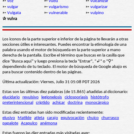
➳
voz
➳
vudú
➳
vulcanizar
➳
vulgar
➳
vulgarismo
➳
vulgarizar
➳
Vulgata
➳
vulnerable
➳
vulpino
✰ vulva
Los iconos de la parte superior e inferior de la página te llevarán a otras
secciones útiles e interesantes. Puedes encontrar la etimología de una
palabra usando el motor de búsqueda en la parte superior a mano
derecha de la pantalla. Escribe el término que buscas en la casilla que
dice “Busca aquí” y luego presiona la tecla "Entrar", "↲" o "⚲"
dependiendo de tu teclado. El motor de búsqueda de Google abajo es
para buscar contenido dentro de las páginas.
Última actualización: Viernes, Julio 31 05:08 PDT 2026
Estas son las últimas diez palabras (de 15.865) añadidas al diccionario:
elucidario
revulsivo
legionelosis
ciclosporiasis
histótrofo
preterintencional
críptido
achicar
doctrina
monocárpico
Estas diez entradas han sido modificadas recientemente:
elusivo
Matilde
atleta
carajo
equivocación
chuico
churrasco
papalote
Acapulco
anémona
Estas fueron las diez entradas más visitadas ayer: