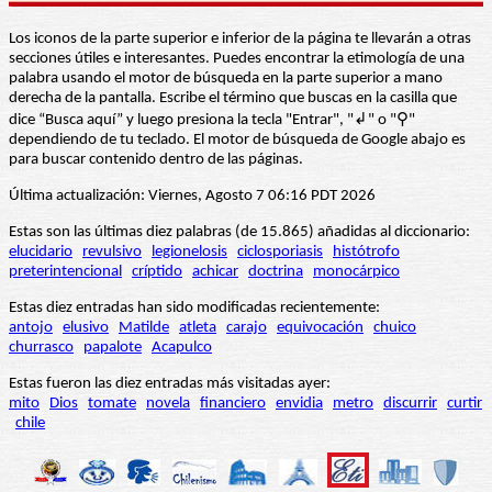
Los iconos de la parte superior e inferior de la página te llevarán a otras
secciones útiles e interesantes. Puedes encontrar la etimología de una
palabra usando el motor de búsqueda en la parte superior a mano
derecha de la pantalla. Escribe el término que buscas en la casilla que
dice “Busca aquí” y luego presiona la tecla "Entrar", "↲" o "⚲"
dependiendo de tu teclado. El motor de búsqueda de Google abajo es
para buscar contenido dentro de las páginas.
Última actualización: Viernes, Agosto 7 06:16 PDT 2026
Estas son las últimas diez palabras (de 15.865) añadidas al diccionario:
elucidario
revulsivo
legionelosis
ciclosporiasis
histótrofo
preterintencional
críptido
achicar
doctrina
monocárpico
Estas diez entradas han sido modificadas recientemente:
antojo
elusivo
Matilde
atleta
carajo
equivocación
chuico
churrasco
papalote
Acapulco
Estas fueron las diez entradas más visitadas ayer:
mito
Dios
tomate
novela
financiero
envidia
metro
discurrir
curtir
chile