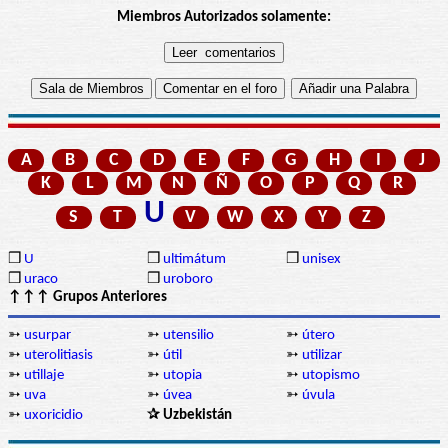
Miembros Autorizados solamente:
A
B
C
D
E
F
G
H
I
J
K
L
M
N
Ñ
O
P
Q
R
U
S
T
V
W
X
Y
Z
❒
U
❒
ultimátum
❒
unisex
❒
uraco
❒
uroboro
↑↑↑ Grupos Anteriores
➳
usurpar
➳
utensilio
➳
útero
➳
uterolitiasis
➳
útil
➳
utilizar
➳
utillaje
➳
utopia
➳
utopismo
➳
uva
➳
úvea
➳
úvula
➳
uxoricidio
✰ Uzbekistán