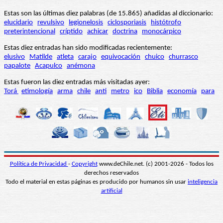
Estas son las últimas diez palabras (de 15.865) añadidas al diccionario:
elucidario
revulsivo
legionelosis
ciclosporiasis
histótrofo
preterintencional
críptido
achicar
doctrina
monocárpico
Estas diez entradas han sido modificadas recientemente:
elusivo
Matilde
atleta
carajo
equivocación
chuico
churrasco
papalote
Acapulco
anémona
Estas fueron las diez entradas más visitadas ayer:
Torá
etimología
arma
chile
anti
metro
ico
Biblia
economía
para
Política de Privacidad
-
Copyright
www.deChile.net. (c) 2001-2026 - Todos los
derechos reservados
Todo el material en estas páginas es producido por humanos sin usar
inteligencia
artificial