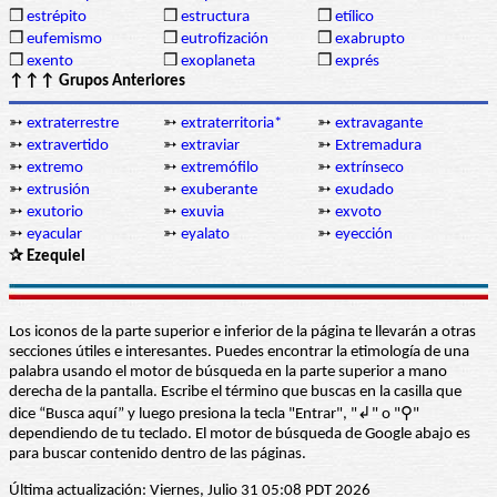
❒
estrépito
❒
estructura
❒
etílico
❒
eufemismo
❒
eutrofización
❒
exabrupto
❒
exento
❒
exoplaneta
❒
exprés
↑↑↑ Grupos Anteriores
➳
extraterrestre
➳
extraterritoria*
➳
extravagante
➳
extravertido
➳
extraviar
➳
Extremadura
➳
extremo
➳
extremófilo
➳
extrínseco
➳
extrusión
➳
exuberante
➳
exudado
➳
exutorio
➳
exuvia
➳
exvoto
➳
eyacular
➳
eyalato
➳
eyección
✰ Ezequiel
Los iconos de la parte superior e inferior de la página te llevarán a otras
secciones útiles e interesantes. Puedes encontrar la etimología de una
palabra usando el motor de búsqueda en la parte superior a mano
derecha de la pantalla. Escribe el término que buscas en la casilla que
dice “Busca aquí” y luego presiona la tecla "Entrar", "↲" o "⚲"
dependiendo de tu teclado. El motor de búsqueda de Google abajo es
para buscar contenido dentro de las páginas.
Última actualización: Viernes, Julio 31 05:08 PDT 2026