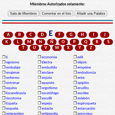
Miembros Autorizados solamente:
E
A
B
C
D
F
G
H
I
J
K
L
M
N
Ñ
O
P
Q
R
S
T
U
V
W
X
Y
Z
❒
E
❒
economía
❒
edil
❒
egoísmo
❒
Electra
❒
elipsis
❒
embalaje
❒
embutido
❒
empeine
❒
enajenar
❒
enclave
❒
endodoncia
❒
enfermo
❒
enjuto
❒
ente
❒
entrenar
❒
epazote
❒
epiplón
❒
equino
❒
ergotismo
❒
erudito
❒
Escandinavia
❒
escatófago
❒
escólex
❒
escotoma
❒
escullir
❒
eslabón
❒
España
❒
espejo
❒
espiroqueta
❒
esquela
❒
estacte
❒
estarvación
❒
estereotipo
❒
estipendio
❒
estornino