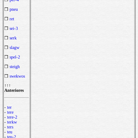
❒
pneu
❒
ret
❒
sei-3
❒
serk
❒
slagw
❒
spel-2
❒
steigh
❒
swekwos
↑↑↑
Anteriores
-
ter
-
tere
-
tere-2
-
terkw
-
ters
-
teu
-
teu-2