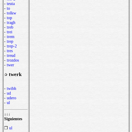
-
teuta
-
to
-
tolkw
-
top
-
tragh
-
treb
-
trei
-
trem
-
trep
-
trep-2
-
tres
-
treud
-
trozdos
-
twer
twerk
✰
-
twibh
-
ud
-
udero
-
ul
↓↓↓
Siguientes
❒
ul