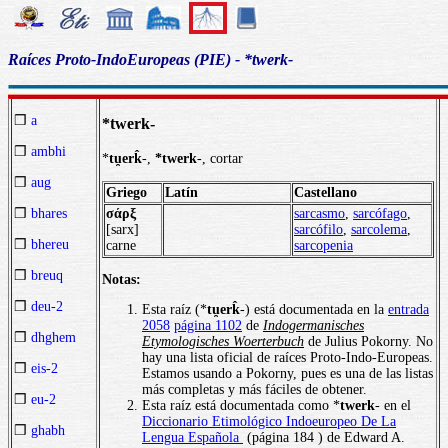
Raíces Proto-IndoEuropeas (PIE) - *twerk-
❒
a
*twerk-
❒
ambhi
*
tu̯erk̂
-,
*twerk
-, cortar
❒
aug
Griego
Latín
Castellano
σάρξ
sarcasmo
,
sarcófago
,
❒
bhares
[sarx]
sarcófilo
,
sarcolema
,
❒
bhereu
carne
sarcopenia
❒
breuq
Notas:
❒
deu-2
Esta raíz (*
tu̯erk̂
-) está documentada en la
entrada
2058
página 1102
de
Indogermanisches
❒
dhghem
Etymologisches Woerterbuch
de Julius Pokorny. No
hay una lista oficial de raíces Proto-Indo-Europeas.
❒
eis-2
Estamos usando a Pokorny, pues es una de las listas
más completas y más fáciles de obtener.
❒
eu-2
Esta raíz está documentada como *
twerk
- en el
Diccionario Etimológico Indoeuropeo De La
❒
ghabh
Lengua Española
(página 184 ) de Edward A.