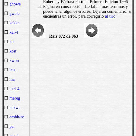
Roberts y Bárbara Pastor - Primera Edición 1996.
❒
ghowe
Página en construcción. Le faltan más términos y
puede tener algunos errores. Deja un comentario, si
❒
gwele
encuentras un error, para corregirlo
al tiro
.
❒
kakka
❒
kel-4
Raíz 872 de 963
❒
ket
❒
kost
❒
kwon
❒
leis
❒
ma
❒
mei-4
❒
mereg
❒
nekwt
❒
ombh-ro
❒
pei
❒
per-4