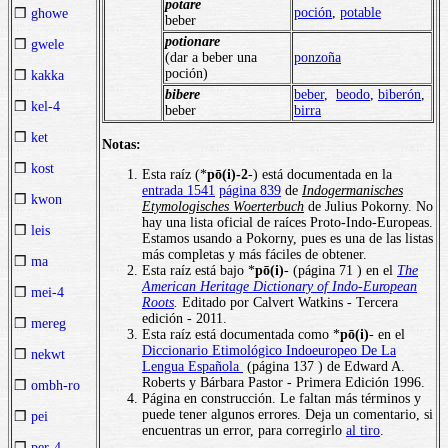
potare
poción
,
potable
❒
ghowe
beber
potionare
❒
gwele
(dar a beber una
ponzoña
poción)
❒
kakka
bibere
beber
,
beodo
,
biberón
,
❒
kel-4
beber
birra
❒
ket
Notas:
❒
kost
Esta raíz (*
pō(i)-2
-) está documentada en la
entrada 1541
página 839
de
Indogermanisches
❒
kwon
Etymologisches Woerterbuch
de Julius Pokorny. No
hay una lista oficial de raíces Proto-Indo-Europeas.
❒
leis
Estamos usando a Pokorny, pues es una de las listas
más completas y más fáciles de obtener.
❒
ma
Esta raíz está bajo *
pō(i)
- (página 71 ) en el
The
American Heritage Dictionary of Indo-European
❒
mei-4
Roots
.
Editado por Calvert Watkins - Tercera
edición - 2011.
❒
mereg
Esta raíz está documentada como *
pō(i)
- en el
Diccionario Etimológico Indoeuropeo De La
❒
nekwt
Lengua Española
(página 137 ) de Edward A.
Roberts y Bárbara Pastor - Primera Edición 1996.
❒
ombh-ro
Página en construcción. Le faltan más términos y
puede tener algunos errores. Deja un comentario, si
❒
pei
encuentras un error, para corregirlo
al tiro
.
❒
per-4