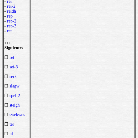
-
rei
-
rei-2
-
reidh
-
rep
-
rep-2
-
rep-3
-
ret
↓↓↓
Siguientes
❒
ret
❒
sei-3
❒
serk
❒
slagw
❒
spel-2
❒
steigh
❒
swekwos
❒
ter
❒
ul