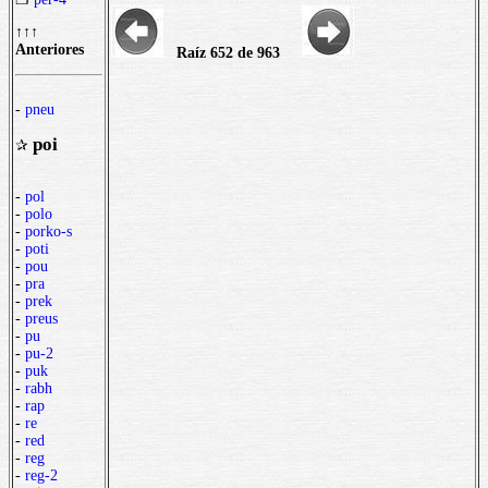
↑↑↑
Anteriores
Raíz 652 de 963
-
pneu
poi
✰
-
pol
-
polo
-
porko-s
-
poti
-
pou
-
pra
-
prek
-
preus
-
pu
-
pu-2
-
puk
-
rabh
-
rap
-
re
-
red
-
reg
-
reg-2