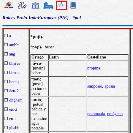
Raíces Proto-IndoEuropeas (PIE) - *poi-
❒
a
*po(i)-
❒
ambhi
*
pō(i)
-, beber
❒
aug
Griego
Latín
Castellano
πίνειν
❒
bhares
[pínein]
propina
❒
bhereu
beber
πόσις
❒
breuq
[posis]
simposio
,
aposia
acción de
❒
deu-2
beber
ποτός
❒
dhghem
[potos]
bebida y
❒
eis-2
por
potomanía
,
potógeno
extensión
❒
eu-2
agua
❒
ghabh
potable