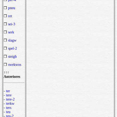
❒
pneu
❒
ret
❒
sei-3
❒
serk
❒
slagw
❒
spel-2
❒
steigh
❒
swekwos
↑↑↑
Anteriores
-
ter
-
tere
-
tere-2
-
terkw
-
ters
-
teu
-
teu-2