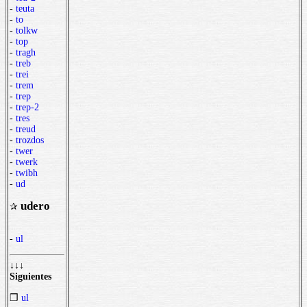
-
teuta
-
to
-
tolkw
-
top
-
tragh
-
treb
-
trei
-
trem
-
trep
-
trep-2
-
tres
-
treud
-
trozdos
-
twer
-
twerk
-
twibh
-
ud
udero
✰
-
ul
↓↓↓
Siguientes
❒
ul