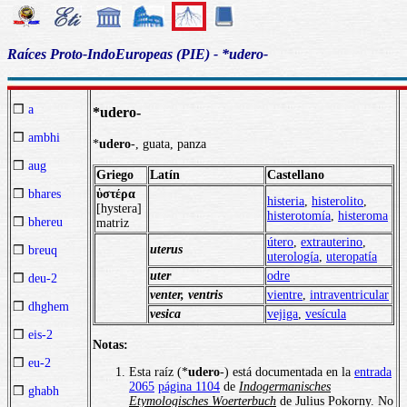
Raíces Proto-IndoEuropeas (PIE) - *udero-
❒
a
*udero-
❒
ambhi
*
udero
-, guata, panza
❒
aug
Griego
Latín
Castellano
ὑστέρα
❒
bhares
histeria
,
histerolito
,
[hystera]
histerotomía
,
histeroma
❒
bhereu
matriz
útero
,
extrauterino
,
uterus
❒
breuq
uterología
,
uteropatía
uter
odre
❒
deu-2
venter, ventris
vientre
,
intraventricular
❒
dhghem
vesica
vejiga
,
vesícula
❒
eis-2
Notas:
❒
eu-2
Esta raíz (*
udero
-) está documentada en la
entrada
2065
página 1104
de
Indogermanisches
❒
ghabh
Etymologisches Woerterbuch
de Julius Pokorny. No