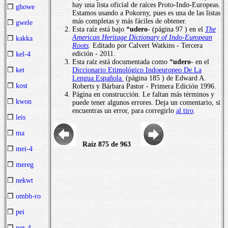
hay una lista oficial de raíces Proto-Indo-Europeas.
❒
ghowe
Estamos usando a Pokorny, pues es una de las listas
más completas y más fáciles de obtener.
❒
gwele
Esta raíz está bajo *
udero
- (página 97 ) en el
The
American Heritage Dictionary of Indo-European
❒
kakka
Roots
.
Editado por Calvert Watkins - Tercera
edición - 2011.
❒
kel-4
Esta raíz está documentada como *
udero
- en el
Diccionario Etimológico Indoeuropeo De La
❒
ket
Lengua Española
(página 185 ) de Edward A.
❒
kost
Roberts y Bárbara Pastor - Primera Edición 1996.
Página en construcción. Le faltan más términos y
❒
kwon
puede tener algunos errores. Deja un comentario, si
encuentras un error, para corregirlo
al tiro
.
❒
leis
❒
ma
Raíz 875 de 963
❒
mei-4
❒
mereg
❒
nekwt
❒
ombh-ro
❒
pei
❒
per-4