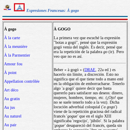
Expresiones Francesas: À gogo
À gogo
À GOGO
À la carte
La primera vez que escuché la expresión
"botas a gogó", pensé que la expresión
À la meunière
gogó venía del inglés. Es decir, pensé que
era la repetición de la palabra
go
(ir). Pero
À la Parmentier
veo que no es así.
Amour fou
Beber « à gogó » (
DRAE
, 22a ed.) es
À point
hacerlo sin límite, a discreción. Esto no
significa que el que tiene todo a mano esté
Appellation contrôlée
en la obligación de emborracharse. Tenerlo
algo 'a gogó' quiere decir que basta
Art déco
quererlo para satisfacer sus deseos: dinero,
mujeres, hombres, tiempo, etc. (¡Ojo! que
Au gratin
no se suele tenerlo todo a la vez). Dicha
locución adverbial coloquial ('
a gogo
')
Au jus
viene de la repetición graciosa del radical
Au naturel
francés '
gogue'
que en el siglo XIII
significaba 'regocijo', 'júbilo'. Si la palabra
Au pair
'
gogue'
desapareció del francés, queda sin