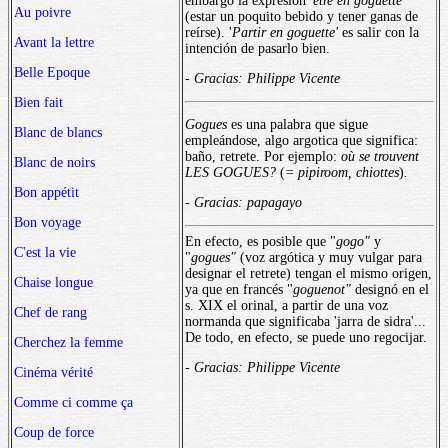
embargo la expresión '
être en goguette'
Au poivre
(estar un poquito bebido y tener ganas de
reírse). '
Partir en goguette'
es salir con la
Avant la lettre
intención de pasarlo bien.
Belle Epoque
-
Gracias: Philippe Vicente
Bien fait
Gogues
es una palabra que sigue
Blanc de blancs
empleándose, algo argotica que significa:
baño, retrete. Por ejemplo:
où se trouvent
Blanc de noirs
LES GOGUES?
(
= pipiroom, chiottes
)
.
Bon appétit
- Gracias: papagayo
Bon voyage
En efecto, es posible que "
gogo"
y
C'est la vie
"
gogues"
(voz argótica y muy vulgar para
designar el retrete) tengan el mismo origen,
Chaise longue
ya que en francés "
goguenot"
designó en el
s. XIX el orinal, a partir de una voz
Chef de rang
normanda que significaba 'jarra de sidra'...
De todo, en efecto, se puede uno regocijar.
Cherchez la femme
- Gracias: Philippe Vicente
Cinéma vérité
Comme ci comme ça
Coup de force