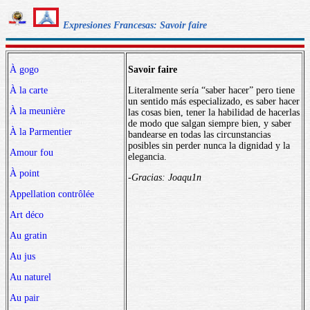
Expresiones Francesas: Savoir faire
À gogo
Savoir faire
À la carte
Literalmente sería “saber hacer” pero tiene
un sentido más especializado, es saber hacer
À la meunière
las cosas bien, tener la habilidad de hacerlas
de modo que salgan siempre bien, y saber
À la Parmentier
bandearse en todas las circunstancias
posibles sin perder nunca la dignidad y la
Amour fou
elegancia.
À point
-Gracias: Joaqu1n
Appellation contrôlée
Art déco
Au gratin
Au jus
Au naturel
Au pair