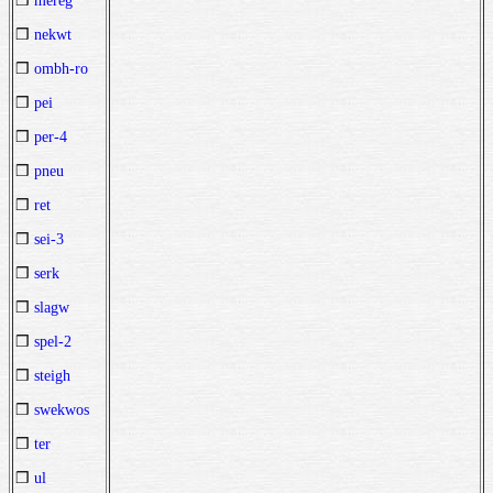
❒
mereg
❒
nekwt
❒
ombh-ro
❒
pei
❒
per-4
❒
pneu
❒
ret
❒
sei-3
❒
serk
❒
slagw
❒
spel-2
❒
steigh
❒
swekwos
❒
ter
❒
ul