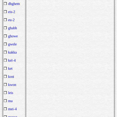
❒
dhghem
❒
eis-2
❒
eu-2
❒
ghabh
❒
ghowe
❒
gwele
❒
kakka
❒
kel-4
❒
ket
❒
kost
❒
kwon
❒
leis
❒
ma
❒
mei-4