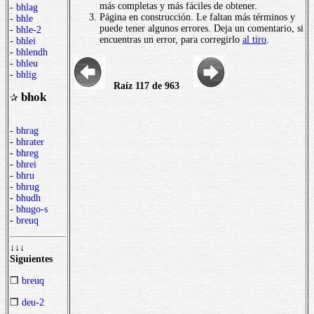
más completas y más fáciles de obtener.
-
bhlag
Página en construcción. Le faltan más términos y
-
bhle
puede tener algunos errores. Deja un comentario, si
-
bhle-2
encuentras un error, para corregirlo
al tiro
.
-
bhlei
-
bhlendh
-
bhleu
-
bhlig
Raíz 117 de 963
bhok
✰
-
bhrag
-
bhrater
-
bhreg
-
bhrei
-
bhru
-
bhrug
-
bhudh
-
bhugo-s
-
breuq
↓↓↓
Siguientes
❒
breuq
❒
deu-2