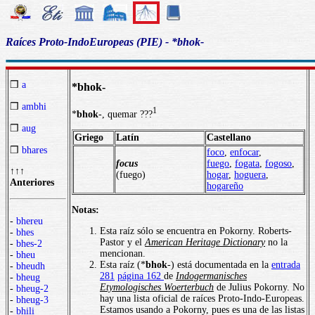
Raíces Proto-IndoEuropeas (PIE) - *bhok-
❒
a
*bhok-
❒
ambhi
1
*
bhok
-, quemar ???
❒
aug
Griego
Latín
Castellano
❒
bhares
foco
,
enfocar
,
focus
fuego
,
fogata
,
fogoso
,
↑↑↑
(fuego)
hogar
,
hoguera
,
Anteriores
hogareño
Notas:
-
bhereu
Esta raíz sólo se encuentra en Pokorny. Roberts-
-
bhes
Pastor y el
American Heritage Dictionary
no la
-
bhes-2
mencionan.
-
bheu
Esta raíz (*
bhok
-) está documentada en la
entrada
-
bheudh
281
página 162
de
Indogermanisches
-
bheug
Etymologisches Woerterbuch
de Julius Pokorny. No
-
bheug-2
hay una lista oficial de raíces Proto-Indo-Europeas.
-
bheug-3
Estamos usando a Pokorny, pues es una de las listas
-
bhili