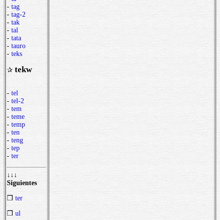
-
tag
-
tag-2
-
tak
-
tal
-
tata
-
tauro
-
teks
tekw
✰
-
tel
-
tel-2
-
tem
-
teme
-
temp
-
ten
-
teng
-
tep
-
ter
↓↓↓
Siguientes
❒
ter
❒
ul