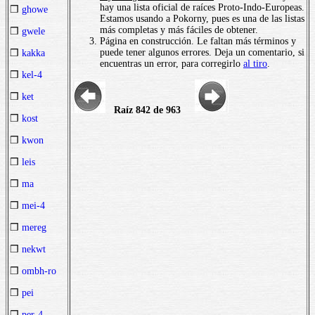
hay una lista oficial de raíces Proto-Indo-Europeas.
❒
ghowe
Estamos usando a Pokorny, pues es una de las listas
más completas y más fáciles de obtener.
❒
gwele
Página en construcción. Le faltan más términos y
puede tener algunos errores. Deja un comentario, si
❒
kakka
encuentras un error, para corregirlo
al tiro
.
❒
kel-4
❒
ket
Raíz 842 de 963
❒
kost
❒
kwon
❒
leis
❒
ma
❒
mei-4
❒
mereg
❒
nekwt
❒
ombh-ro
❒
pei
❒
per-4