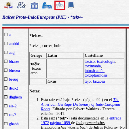
Raíces Proto-IndoEuropeas (PIE) - *tekw-
❒
a
*tekw-
❒
ambhi
*
tekʷ
-, correr, huir
❒
aug
Griego
Latín
Castellano
tóxico
,
toxicología
,
❒
bhares
τοξόν
toximanía
,
[toxon]
❒
bhereu
intoxicación
,
arco
toxoplasmosis
❒
breuq
taxus
tejo
,
taxácea
❒
deu-2
Notas:
❒
dhghem
Esta raíz está bajo *
tekʷ
- (página 92 ) en el
The
American Heritage Dictionary of Indo-European
❒
eis-2
Roots
.
Editado por Calvert Watkins - Tercera
edición - 2011.
❒
eu-2
Esta raíz (*
tekʷ
-) está documentada en la
entrada
1972
página 1059
de
Indogermanisches
❒
ghabh
Etymologisches Woerterbuch
de Julius Pokorny. No