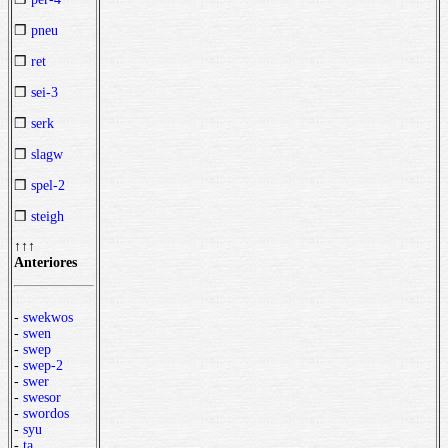
❒
pneu
❒
ret
❒
sei-3
❒
serk
❒
slagw
❒
spel-2
❒
steigh
↑↑↑
Anteriores
-
swekwos
-
swen
-
swep
-
swep-2
-
swer
-
swesor
-
swordos
-
syu
-
ta