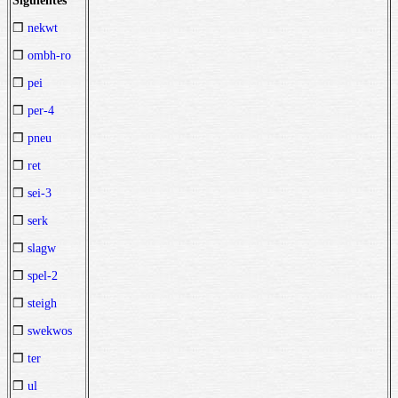
Siguientes
❒
nekwt
❒
ombh-ro
❒
pei
❒
per-4
❒
pneu
❒
ret
❒
sei-3
❒
serk
❒
slagw
❒
spel-2
❒
steigh
❒
swekwos
❒
ter
❒
ul