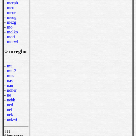
-
merph
-
meu
-
meue
-
meug
-
mezg
-
mo
-
molko
-
mori
-
morwi
mreghu
✰
-
mu
-
mu-2
-
mus
-
nas
-
nau
-
ndher
-
ne
-
nebh
-
ned
-
nei
-
nek
-
nekwt
↓↓↓