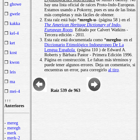
❒
ghowe
hay una lista oficial de raíces Proto-Indo-Europeas.
Estamos usando a Pokorny, pues es una de las listas
❒
gwele
más completas y más fáciles de obtener.
Esta raíz está bajo *
mregh-u
- (página 58 ) en el
❒
kakka
The American Heritage Dictionary of Indo-
European Roots
.
Editado por Calvert Watkins -
❒
kel-4
Tercera edición - 2011.
Esta raíz está documentada como *
mreghu
- en el
❒
ket
Diccionario Etimológico Indoeuropeo De La
Lengua Española
(página 110 ) de Edward A.
❒
kost
Roberts y Bárbara Pastor - Primera Edición 1996.
Página en construcción. Le faltan más términos y
❒
kwon
puede tener algunos errores. Deja un comentario, si
encuentras un error, para corregirlo
al tiro
.
❒
leis
❒
ma
Raíz 539 de 963
❒
mei-4
↑↑↑
Anteriores
-
mereg
-
meregh
-
merk
-
merk-2