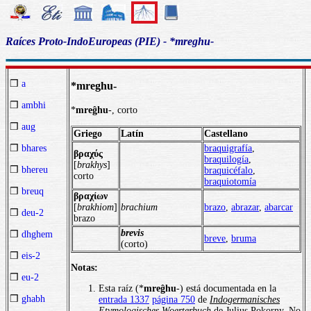
Raíces Proto-IndoEuropeas (PIE) - *mreghu-
❒
a
*mreghu-
❒
ambhi
*
mreĝhu
-, corto
❒
aug
Griego
Latín
Castellano
braquigrafía
,
❒
bhares
βραχύς
braquilogía
,
[
brakhys
]
❒
bhereu
braquicéfalo
,
corto
braquiotomía
❒
breuq
βραχίων
[
brakhiom
]
brachium
brazo
,
abrazar
,
abarcar
❒
deu-2
brazo
brevis
❒
dhghem
breve
,
bruma
(corto)
❒
eis-2
Notas:
❒
eu-2
Esta raíz (*
mreĝhu
-) está documentada en la
❒
ghabh
entrada 1337
página 750
de
Indogermanisches
Etymologisches Woerterbuch
de Julius Pokorny. No