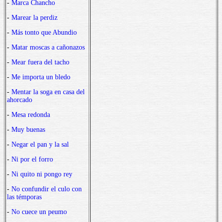
-
Marca Chancho
-
Marear la perdiz
-
Más tonto que Abundio
-
Matar moscas a cañonazos
-
Mear fuera del tacho
-
Me importa un bledo
-
Mentar la soga en casa del
ahorcado
-
Mesa redonda
-
Muy buenas
-
Negar el pan y la sal
-
Ni por el forro
-
Ni quito ni pongo rey
-
No confundir el culo con
las témporas
-
No cuece un peumo