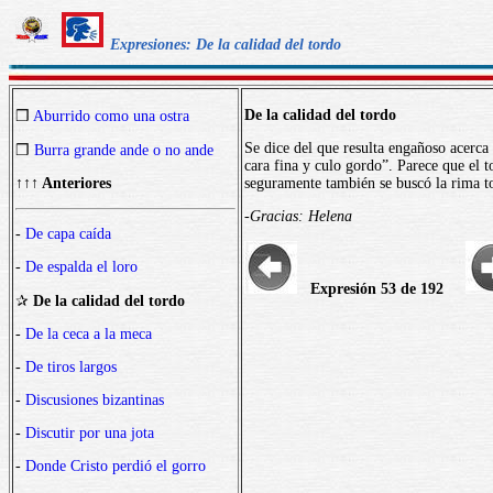
Expresiones: De la calidad del tordo
De la calidad del tordo
❒
Aburrido como una ostra
Se dice del que resulta engañoso acerca 
❒
Burra grande ande o no ande
cara fina y culo gordo”. Parece que el 
↑↑↑ Anteriores
seguramente también se buscó la rima to
-Gracias: Helena
-
De capa caída
-
De espalda el loro
Expresión 53 de 192
✰
De la calidad del tordo
-
De la ceca a la meca
-
De tiros largos
-
Discusiones bizantinas
-
Discutir por una jota
-
Donde Cristo perdió el gorro