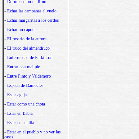
-
Dormir como un lirón
-
Echar las campanas al vuelo
-
Echar margaritas a los cerdos
-
Echar un capote
-
El rosario de la aurora
-
El truco del almendruco
-
Enfermedad de Parkinson
-
Entrar con mal pie
-
Entre Pinto y Valdemoro
-
Espada de Damocles
-
Estar aguja
-
Estar como una chota
-
Estar en Babia
-
Estar en capilla
-
Estar en el pueblo y no ver las
casas