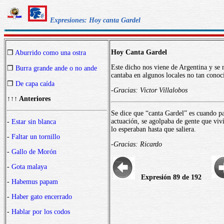
Expresiones: Hoy canta Gardel
Hoy Canta Gardel
❒
Aburrido como una ostra
Este dicho nos viene de Argentina y se 
❒
Burra grande ande o no ande
cantaba en algunos locales no tan conoci
❒
De capa caída
-Gracias: Victor Villalobos
↑↑↑ Anteriores
Se dice que “canta Gardel” es cuando pa
actuación, se agolpaba de gente que viv
-
Estar sin blanca
lo esperaban hasta que saliera.
-
Faltar un tornillo
-Gracias: Ricardo
-
Gallo de Morón
-
Gota malaya
Expresión 89 de 192
-
Habemus papam
-
Haber gato encerrado
-
Hablar por los codos