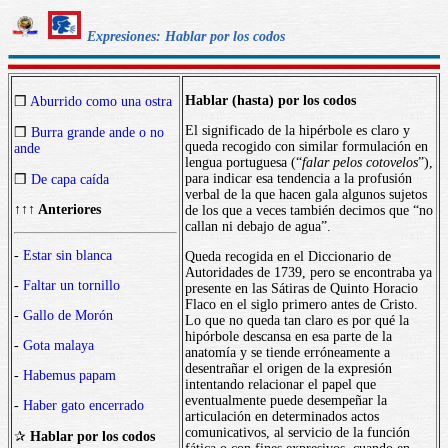
Expresiones: Hablar por los codos
Hablar (hasta) por los codos
❒
Aburrido como una ostra
El significado de la hipérbole es claro y
❒
Burra grande ande o no
queda recogido con similar formulación en
ande
lengua portuguesa (“
falar pelos cotovelos
”),
para indicar esa tendencia a la profusión
❒
De capa caída
verbal de la que hacen gala algunos sujetos
↑↑↑ Anteriores
de los que a veces también decimos que “no
callan ni debajo de agua”.
-
Estar sin blanca
Queda recogida en el Diccionario de
Autoridades de 1739, pero se encontraba ya
-
Faltar un tornillo
presente en las Sátiras de Quinto Horacio
Flaco en el siglo primero antes de Cristo.
-
Gallo de Morón
Lo que no queda tan claro es por qué la
hipórbole descansa en esa parte de la
-
Gota malaya
anatomía y se tiende erróneamente a
desentrañar el origen de la expresión
-
Habemus papam
intentando relacionar el papel que
eventualmente puede desempeñar la
-
Haber gato encerrado
articulación en determinados actos
comunicativos, al servicio de la función
✰
Hablar por los codos