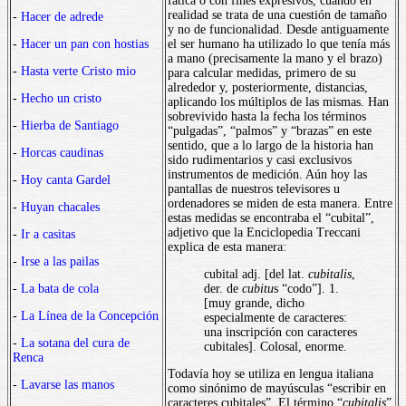
fática o con fines expresivos, cuando en
realidad se trata de una cuestión de tamaño
-
Hacer de adrede
y no de funcionalidad. Desde antiguamente
-
Hacer un pan con hostias
el ser humano ha utilizado lo que tenía más
a mano (precisamente la mano y el brazo)
-
Hasta verte Cristo mio
para calcular medidas, primero de su
alrededor y, posteriormente, distancias,
-
Hecho un cristo
aplicando los múltiplos de las mismas. Han
sobrevivido hasta la fecha los términos
-
Hierba de Santiago
“pulgadas”, “palmos” y “brazas” en este
sentido, que a lo largo de la historia han
-
Horcas caudinas
sido rudimentarios y casi exclusivos
instrumentos de medición. Aún hoy las
-
Hoy canta Gardel
pantallas de nuestros televisores u
ordenadores se miden de esta manera. Entre
-
Huyan chacales
estas medidas se encontraba el “cubital”,
adjetivo que la Enciclopedia Treccani
-
Ir a casitas
explica de esta manera:
-
Irse a las pailas
cubital adj. [del lat.
cubitalis
,
-
La bata de cola
der. de
cubitu
s “codo”]. 1.
[muy grande, dicho
-
La Línea de la Concepción
especialmente de caracteres:
una inscripción con caracteres
-
La sotana del cura de
cubitales]. Colosal, enorme.
Renca
Todavía hoy se utiliza en lengua italiana
-
Lavarse las manos
como sinónimo de mayúsculas “escribir en
caracteres cubitales”. El término “
cubitalis
”