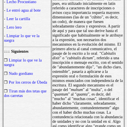
-
Lecho Procustiano
pues, era utilizado inicialmente en latín
referido a caracteres de inscripciones o
-
Le entró agua al bote
avisos cuya importancia requería mayores
dimensiones (las de un “cúbito”, es decir,
-
Leer la cartilla
un codo), de manera que fuesen
sobradamente claros y expresivos. A partir
-
Lero lero
de aquí y para que tal uso derive hasta el
significado que habitualmente se le atribuye
-
Limpiar lo que ve la
a la expresión, son necesarios dos
suegra
mecanismos en la evolución del mismo. El
primero afecta al canal comunicativo, el
↓↓↓ Siguientes
pasaje de lo escrito a lo oral. “
Cubitalis
dixit
” o “
cubitalis dictum
”, referido a una
❒
Limpiar lo que ve la
inscripción o mensaje escrito, con el sentido
suegra
de “abundantemente dijo”, “un dicho claro,
ostensible”, pasaría a aplicarse a la
❒
Nudo gordiano
expresión oral o formulación de esos
mismos enunciados con independencia de la
❒
Por los cerros de Úbeda
escritura. El segundo mecanismo es el
pasaje del “
multum
” al “multa”, o del
❒
Tiran más dos tetas que
“
quantum
” al “
quanta
”, es decir, del
dos carretas
“mucho” al “muchas cosas”, identificar el
haber dicho “claramente, sobradamente,
abundantemente, contundentemente” algo
con el haber dicho muchas cosas. La
contundencia relacionada con la abundancia
de unidades y no con la unidad en sí. Algo
así como identificar algo “grande como un