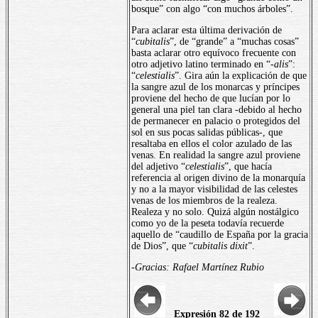
bosque” con algo “con muchos árboles”.
Para aclarar esta última derivación de
“
cubitalis
”, de “grande” a “muchas cosas”
basta aclarar otro equívoco frecuente con
otro adjetivo latino terminado en “-
alis
”:
“
celestialis
”. Gira aún la explicación de que
la sangre azul de los monarcas y príncipes
proviene del hecho de que lucían por lo
general una piel tan clara -debido al hecho
de permanecer en palacio o protegidos del
sol en sus pocas salidas públicas-, que
resaltaba en ellos el color azulado de las
venas. En realidad la sangre azul proviene
del adjetivo “
celestialis
”, que hacía
referencia al origen divino de la monarquía
y no a la mayor visibilidad de las celestes
venas de los miembros de la realeza.
Realeza y no solo. Quizá algún nostálgico
como yo de la peseta todavía recuerde
aquello de “caudillo de España por la gracia
de Dios”, que “
cubitalis dixit
”.
-Gracias: Rafael Martínez Rubio
Expresión 82 de 192