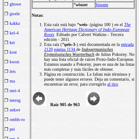
❒
ghowe
*
wisunt
bisonte
❒
gwele
Notas:
❒
kakka
Esta raíz está bajo *
weis
- (página 100 ) en el
The
American Heritage Dictionary of Indo-European
❒
kel-4
Roots
.
Editado por Calvert Watkins - Tercera
edición - 2011.
❒
ket
Esta raíz (*
u̯eis-3
-) está documentada en la
entrada
2120
página 1134
de
Indogermanisches
❒
kost
Etymologisches Woerterbuch
de Julius Pokorny. No
hay una lista oficial de raíces Proto-Indo-Europeas.
❒
kwon
Estamos usando a Pokorny, pues es una de las listas
más completas y más fáciles de obtener.
❒
leis
Página en construcción. Le faltan más términos y
puede tener algunos errores. Deja un comentario, si
❒
ma
encuentras un error, para corregirlo
al tiro
.
❒
mei-4
❒
mereg
Raíz 905 de 963
❒
nekwt
❒
ombh-ro
❒
pei
❒
per-4