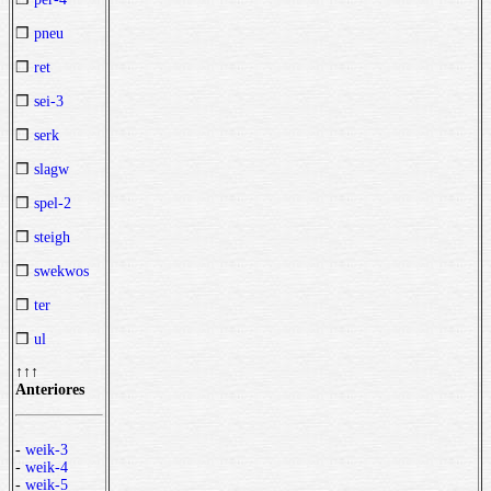
❒
pneu
❒
ret
❒
sei-3
❒
serk
❒
slagw
❒
spel-2
❒
steigh
❒
swekwos
❒
ter
❒
ul
↑↑↑
Anteriores
-
weik-3
-
weik-4
-
weik-5