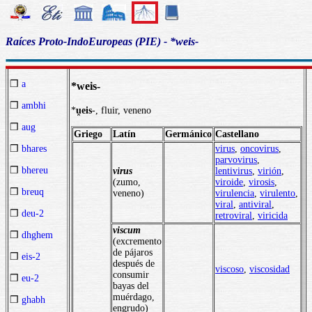
Raíces Proto-IndoEuropeas (PIE) - *weis-
❒
a
*weis-
❒
ambhi
*
u̯eis
-, fluir, veneno
❒
aug
Griego
Latín
Germánico
Castellano
virus
,
oncovirus
,
❒
bhares
parvovirus
,
❒
bhereu
virus
lentivirus
,
virión
,
(zumo,
viroide
,
virosis
,
❒
breuq
veneno)
virulencia
,
virulento
,
viral
,
antiviral
,
❒
deu-2
retroviral
,
viricida
viscum
❒
dhghem
(excremento
de pájaros
❒
eis-2
después de
viscoso
,
viscosidad
consumir
❒
eu-2
bayas del
muérdago,
❒
ghabh
engrudo)