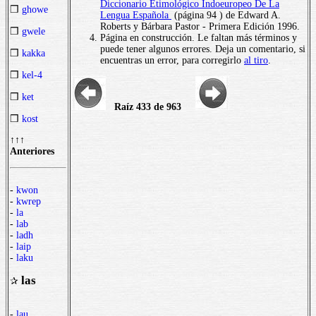
Diccionario Etimológico Indoeuropeo De La
❒
ghowe
Lengua Española
(página 94 ) de Edward A.
Roberts y Bárbara Pastor - Primera Edición 1996.
❒
gwele
Página en construcción. Le faltan más términos y
puede tener algunos errores. Deja un comentario, si
❒
kakka
encuentras un error, para corregirlo
al tiro
.
❒
kel-4
❒
ket
Raíz 433 de 963
❒
kost
↑↑↑
Anteriores
-
kwon
-
kwrep
-
la
-
lab
-
ladh
-
laip
-
laku
las
✰
-
lau