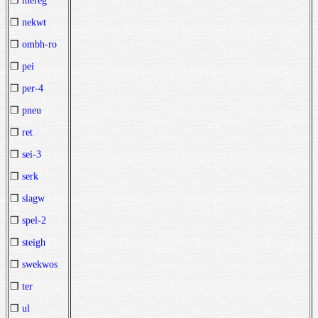
❒
mereg
❒
nekwt
❒
ombh-ro
❒
pei
❒
per-4
❒
pneu
❒
ret
❒
sei-3
❒
serk
❒
slagw
❒
spel-2
❒
steigh
❒
swekwos
❒
ter
❒
ul