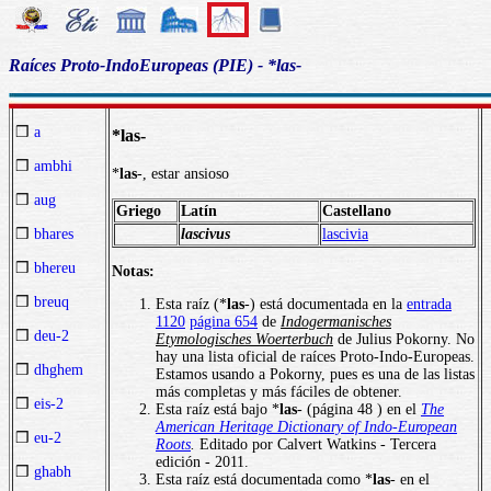
Raíces Proto-IndoEuropeas (PIE) - *las-
❒
a
*las-
❒
ambhi
*
las
-, estar ansioso
❒
aug
Griego
Latín
Castellano
lascivus
lascivia
❒
bhares
❒
bhereu
Notas:
❒
breuq
Esta raíz (*
las
-) está documentada en la
entrada
1120
página 654
de
Indogermanisches
❒
deu-2
Etymologisches Woerterbuch
de Julius Pokorny. No
hay una lista oficial de raíces Proto-Indo-Europeas.
❒
dhghem
Estamos usando a Pokorny, pues es una de las listas
más completas y más fáciles de obtener.
❒
eis-2
Esta raíz está bajo *
las
- (página 48 ) en el
The
American Heritage Dictionary of Indo-European
❒
eu-2
Roots
.
Editado por Calvert Watkins - Tercera
edición - 2011.
❒
ghabh
Esta raíz está documentada como *
las
- en el