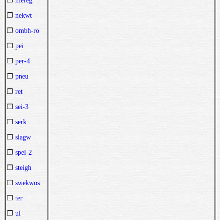
❒
mereg
❒
nekwt
❒
ombh-ro
❒
pei
❒
per-4
❒
pneu
❒
ret
❒
sei-3
❒
serk
❒
slagw
❒
spel-2
❒
steigh
❒
swekwos
❒
ter
❒
ul