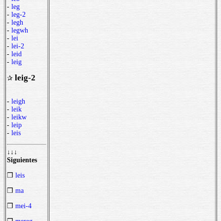
-
leg
-
leg-2
-
legh
-
legwh
-
lei
-
lei-2
-
leid
-
leig
leig-2
✰
-
leigh
-
leik
-
leikw
-
leip
-
leis
↓↓↓
Siguientes
❒
leis
❒
ma
❒
mei-4