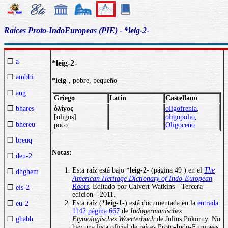
Raíces Proto-IndoEuropeas (PIE) - *leig-2-
❒
a
*leig-2-
❒
ambhi
*
leig
-, pobre, pequeño
❒
aug
Griego
Latín
Castellano
ὀλίγος
oligofrenia
,
❒
bhares
[oligos]
oligopolio
,
❒
bhereu
poco
Oligoceno
❒
breuq
Notas:
❒
deu-2
Esta raíz está bajo *
leig-2
- (página 49 ) en el
The
❒
dhghem
American Heritage Dictionary of Indo-European
Roots
.
Editado por Calvert Watkins - Tercera
❒
eis-2
edición - 2011.
Esta raíz (*
leig-1
-) está documentada en la
entrada
❒
eu-2
1142
página 667
de
Indogermanisches
Etymologisches Woerterbuch
de Julius Pokorny. No
❒
ghabh
hay una lista oficial de raíces Proto-Indo-Europeas.