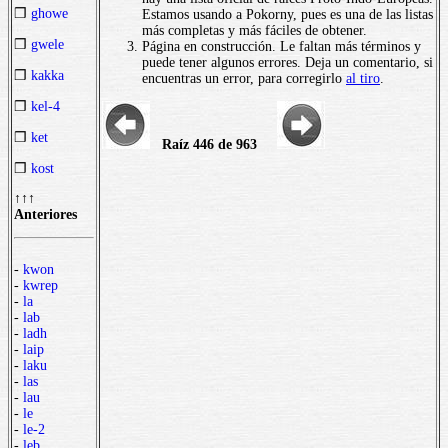
❒
ghowe
Estamos usando a Pokorny, pues es una de las listas
más completas y más fáciles de obtener.
❒
gwele
Página en construcción. Le faltan más términos y
puede tener algunos errores. Deja un comentario, si
❒
kakka
encuentras un error, para corregirlo
al tiro
.
❒
kel-4
❒
ket
Raíz 446 de 963
❒
kost
↑↑↑
Anteriores
-
kwon
-
kwrep
-
la
-
lab
-
ladh
-
laip
-
laku
-
las
-
lau
-
le
-
le-2
-
leb