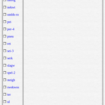
❒
mereg
❒
nekwt
❒
ombh-ro
❒
pei
❒
per-4
❒
pneu
❒
ret
❒
sei-3
❒
serk
❒
slagw
❒
spel-2
❒
steigh
❒
swekwos
❒
ter
❒
ul