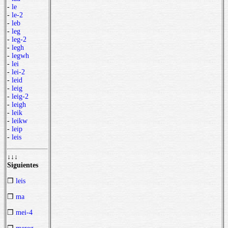
-
le
-
le-2
-
leb
-
leg
-
leg-2
-
legh
-
legwh
-
lei
-
lei-2
-
leid
-
leig
-
leig-2
-
leigh
-
leik
-
leikw
-
leip
-
leis
↓↓↓
Siguientes
❒
leis
❒
ma
❒
mei-4