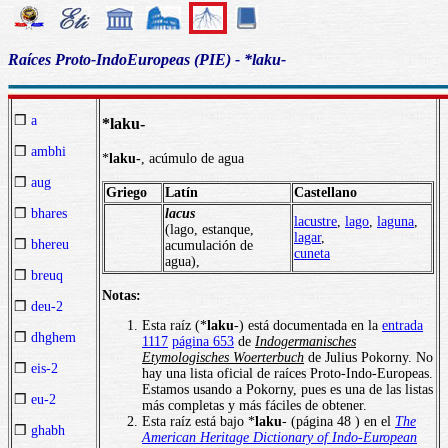
Raíces Proto-IndoEuropeas (PIE) - *laku-
❒
a
*laku-
❒
ambhi
*
laku-
, acúmulo de agua
❒
aug
Griego
Latín
Castellano
lacus
❒
bhares
lacustre
,
lago
,
laguna
,
(lago, estanque,
lagar
,
❒
bhereu
acumulación de
cuneta
agua),
❒
breuq
Notas:
❒
deu-2
Esta raíz (*
laku
-) está documentada en la
entrada
❒
dhghem
1117
página 653
de
Indogermanisches
Etymologisches Woerterbuch
de Julius Pokorny. No
❒
eis-2
hay una lista oficial de raíces Proto-Indo-Europeas.
Estamos usando a Pokorny, pues es una de las listas
❒
eu-2
más completas y más fáciles de obtener.
Esta raíz está bajo *
laku
- (página 48 ) en el
The
❒
ghabh
American Heritage Dictionary of Indo-European