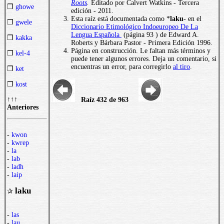
Roots
.
Editado por Calvert Watkins - Tercera
❒
ghowe
edición - 2011.
Esta raíz está documentada como *
laku
- en el
❒
gwele
Diccionario Etimológico Indoeuropeo De La
Lengua Española
(página 93 ) de Edward A.
❒
kakka
Roberts y Bárbara Pastor - Primera Edición 1996.
Página en construcción. Le faltan más términos y
❒
kel-4
puede tener algunos errores. Deja un comentario, si
encuentras un error, para corregirlo
al tiro
.
❒
ket
❒
kost
↑↑↑
Raíz 432 de 963
Anteriores
-
kwon
-
kwrep
-
la
-
lab
-
ladh
-
laip
laku
✰
-
las
-
lau