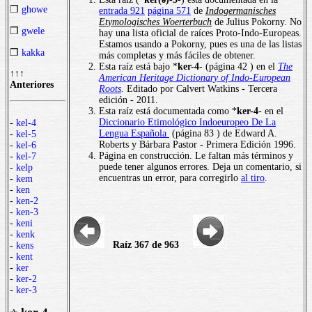
❒
ghowe
entrada 921
página 571
de
Indogermanisches
Etymologisches Woerterbuch
de Julius Pokorny. No
❒
gwele
hay una lista oficial de raíces Proto-Indo-Europeas.
Estamos usando a Pokorny, pues es una de las listas
❒
kakka
más completas y más fáciles de obtener.
Esta raíz está bajo *
ker-4
- (página 42 ) en el
The
↑↑↑
American Heritage Dictionary of Indo-European
Anteriores
Roots
.
Editado por Calvert Watkins - Tercera
edición - 2011.
Esta raíz está documentada como *
ker-4
- en el
Diccionario Etimológico Indoeuropeo De La
-
kel-4
Lengua Española
(página 83 ) de Edward A.
-
kel-5
Roberts y Bárbara Pastor - Primera Edición 1996.
-
kel-6
Página en construcción. Le faltan más términos y
-
kel-7
puede tener algunos errores. Deja un comentario, si
-
kelp
encuentras un error, para corregirlo
al tiro
.
-
kem
-
ken
-
ken-2
-
ken-3
-
keni
-
kenk
Raíz 367 de 963
-
kens
-
kent
-
ker
-
ker-2
-
ker-3