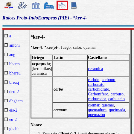
Raíces Proto-IndoEuropeas (PIE) - *ker-4-
❒
a
*ker-4-
❒
ambhi
*
ker-4
,
*ker(ǝ)
-, fuego, calor, quemar
❒
aug
Griego
Latín
Castellano
κεραμικός
❒
bhares
[keramikos]
cerámica
❒
bhereu
cerámica
carbón
,
carbono
,
❒
breuq
carbonato
,
carbo
carbohidrato
,
❒
deu-2
Carbonífero
,
carburo
,
carburador
,
carbunclo
❒
dhghem
cremar
,
quemar
,
cremare
quemadura
,
queimada
,
❒
eis-2
quemazón
❒
eu-2
Notas:
❒
ghabh
Esta raíz (*
ker(ǝ)-3
-) está documentada en la