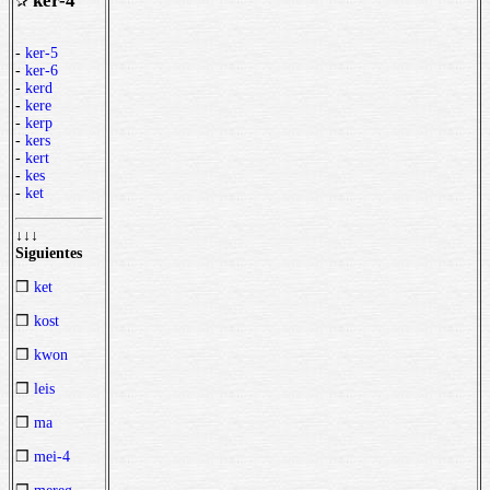
ker-4
✰
-
ker-5
-
ker-6
-
kerd
-
kere
-
kerp
-
kers
-
kert
-
kes
-
ket
↓↓↓
Siguientes
❒
ket
❒
kost
❒
kwon
❒
leis
❒
ma
❒
mei-4