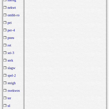
❒
mereg
❒
nekwt
❒
ombh-ro
❒
pei
❒
per-4
❒
pneu
❒
ret
❒
sei-3
❒
serk
❒
slagw
❒
spel-2
❒
steigh
❒
swekwos
❒
ter
❒
ul