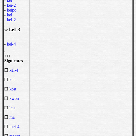
-
kei
-
kei-2
-
keipo
-
kel
-
kel-2
kel-3
✰
-
kel-4
↓↓↓
Siguientes
❒
kel-4
❒
ket
❒
kost
❒
kwon
❒
leis
❒
ma
❒
mei-4