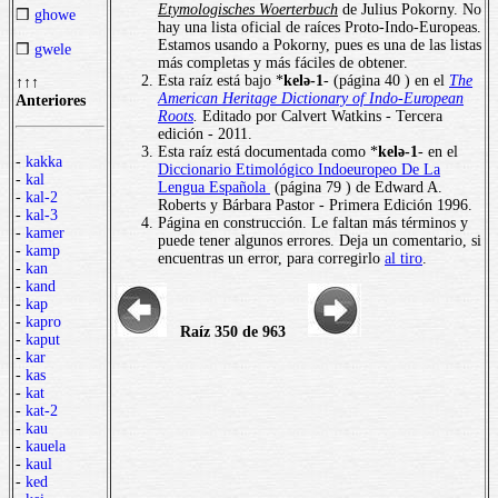
Etymologisches Woerterbuch
de Julius Pokorny. No
❒
ghowe
hay una lista oficial de raíces Proto-Indo-Europeas.
Estamos usando a Pokorny, pues es una de las listas
❒
gwele
más completas y más fáciles de obtener.
Esta raíz está bajo *
kelә-1
- (página 40 ) en el
The
↑↑↑
American Heritage Dictionary of Indo-European
Anteriores
Roots
.
Editado por Calvert Watkins - Tercera
edición - 2011.
Esta raíz está documentada como *
kelә-1
- en el
-
kakka
Diccionario Etimológico Indoeuropeo De La
-
kal
Lengua Española
(página 79 ) de Edward A.
-
kal-2
Roberts y Bárbara Pastor - Primera Edición 1996.
-
kal-3
Página en construcción. Le faltan más términos y
-
kamer
puede tener algunos errores. Deja un comentario, si
-
kamp
encuentras un error, para corregirlo
al tiro
.
-
kan
-
kand
-
kap
-
kapro
Raíz 350 de 963
-
kaput
-
kar
-
kas
-
kat
-
kat-2
-
kau
-
kauela
-
kaul
-
ked