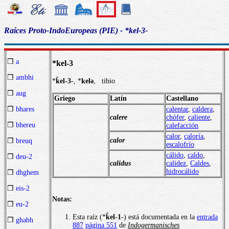
Raíces Proto-IndoEuropeas (PIE) - *kel-3-
❒
a
*kel-3
❒
ambhi
*
k̂el-3
-, *
kelә
, tibio
❒
aug
Griego
Latín
Castellano
calentar
,
caldera
,
❒
bhares
calere
chófer
,
caliente
,
❒
bhereu
calefacción
calor
,
caloría
,
calor
❒
breuq
escalofrío
cálido
,
caldo
,
❒
deu-2
calidus
calidez
,
Caldes
,
hidrocálido
❒
dhghem
❒
eis-2
Notas:
❒
eu-2
Esta raíz (*
k̂el-1
-) está documentada en la
entrada
❒
ghabh
887
página 551
de
Indogermanisches