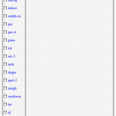
❒
mereg
❒
nekwt
❒
ombh-ro
❒
pei
❒
per-4
❒
pneu
❒
ret
❒
sei-3
❒
serk
❒
slagw
❒
spel-2
❒
steigh
❒
swekwos
❒
ter
❒
ul