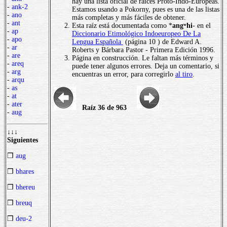
hay una lista oficial de raíces Proto-Indo-Europeas.
-
ank-2
Estamos usando a Pokorny, pues es una de las listas
-
ano
más completas y más fáciles de obtener.
-
ant
Esta raíz está documentada como *
angʷhi
- en el
-
ap
Diccionario Etimológico Indoeuropeo De La
-
apo
Lengua Española
(página 10 ) de Edward A.
-
ar
Roberts y Bárbara Pastor - Primera Edición 1996.
-
are
Página en construcción. Le faltan más términos y
-
areq
puede tener algunos errores. Deja un comentario, si
-
arg
encuentras un error, para corregirlo
al tiro
.
-
arqu
-
as
-
at
-
ater
Raíz 36 de 963
-
aug
↓↓↓
Siguientes
❒
aug
❒
bhares
❒
bhereu
❒
breuq
❒
deu-2