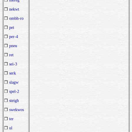
❒
mereg
❒
nekwt
❒
ombh-ro
❒
pei
❒
per-4
❒
pneu
❒
ret
❒
sei-3
❒
serk
❒
slagw
❒
spel-2
❒
steigh
❒
swekwos
❒
ter
❒
ul