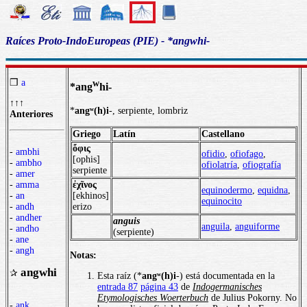
Raíces Proto-IndoEuropeas (PIE) - *angwhi-
❒
a
w
*ang
hi-
↑↑↑
*
angʷ(h)i
-, serpiente, lombriz
Anteriores
Griego
Latín
Castellano
ὄφις
-
ambhi
ofidio
,
ofiofago
,
[ophis]
-
ambho
ofiolatría
,
ofiografía
serpiente
-
amer
-
amma
ἐχῖνος
equinodermo
,
equidna
,
-
an
[ekhinos]
equinocito
-
andh
erizo
-
andher
anguis
anguila
,
anguiforme
-
andho
(serpiente)
-
ane
-
angh
Notas:
angwhi
✰
Esta raíz (*
angʷ(h)i
-) está documentada en la
entrada 87
página 43
de
Indogermanisches
Etymologisches Woerterbuch
de Julius Pokorny. No
-
ank