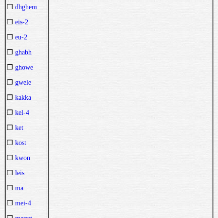
❒
dhghem
❒
eis-2
❒
eu-2
❒
ghabh
❒
ghowe
❒
gwele
❒
kakka
❒
kel-4
❒
ket
❒
kost
❒
kwon
❒
leis
❒
ma
❒
mei-4