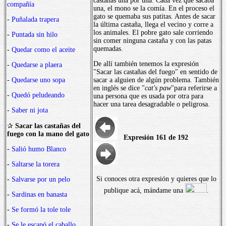
castañas una por una. Cada vez que sacaba
compañía
una, el mono se la comía. En el proceso el
gato se quemaba sus patitas. Antes de sacar
-
Puñalada trapera
la última castaña, llega el vecino y corre a
los animales. El pobre gato sale corriendo
-
Puntada sin hilo
sin comer ninguna castaña y con las patas
quemadas.
-
Quedar como el aceite
De allí también tenemos la expresión
-
Quedarse a plaera
"Sacar las castañas del fuego" en sentido de
-
Quedarse uno sopa
sacar a alguien de algún problema. También
en inglés se dice "
cat's paw
"para referirse a
-
Quedó peludeando
una persona que es usada por otra para
hacer una tarea desagradable o peligrosa.
-
Saber ni jota
✰
Sacar las castañas del
fuego con la mano del gato
Expresión 161 de 192
-
Salió humo Blanco
-
Saltarse la torera
Si conoces otra expresión y quieres que lo
-
Salvarse por un pelo
publique acá, mándame una
.
-
Sardinas en banasta
-
Se formó la tole tole
-
Se le escapó el caballo