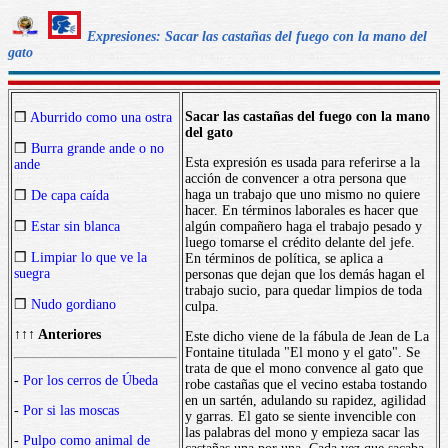
Expresiones: Sacar las castañas del fuego con la mano del
gato
Sacar las castañas del fuego con la mano
❒
Aburrido como una ostra
del gato
❒
Burra grande ande o no
Esta expresión es usada para referirse a la
ande
acción de convencer a otra persona que
haga un trabajo que uno mismo no quiere
❒
De capa caída
hacer. En términos laborales es hacer que
❒
Estar sin blanca
algún compañero haga el trabajo pesado y
luego tomarse el crédito delante del jefe.
❒
Limpiar lo que ve la
En términos de política, se aplica a
suegra
personas que dejan que los demás hagan el
trabajo sucio, para quedar limpios de toda
❒
Nudo gordiano
culpa.
↑↑↑ Anteriores
Este dicho viene de la fábula de Jean de La
Fontaine titulada "El mono y el gato". Se
trata de que el mono convence al gato que
-
Por los cerros de Úbeda
robe castañas que el vecino estaba tostando
en un sartén, adulando su rapidez, agilidad
-
Por si las moscas
y garras. El gato se siente invencible con
las palabras del mono y empieza sacar las
-
Pulpo como animal de