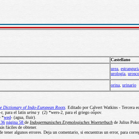
Castellano
urea
,
estranguri
urología
,
urosco
orina
,
urinario
e Dictionary of Indo-European Roots
.
Editado por Calvert Watkins - Tercera ed
-r, para el latín
urina
y (2) *wers-2, para el griego οὖρoν.
e *
wed
- (agua, fluir).
136
página 58
de
Indogermanisches Etymologisches Woerterbuch
de Julius Poko
ás fáciles de obtener.
e tener algunos errores. Deja un comentario, si encuentras un error, para corre