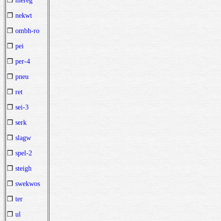
❒
mereg
❒
nekwt
❒
ombh-ro
❒
pei
❒
per-4
❒
pneu
❒
ret
❒
sei-3
❒
serk
❒
slagw
❒
spel-2
❒
steigh
❒
swekwos
❒
ter
❒
ul