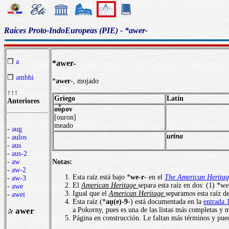
Raíces Proto-IndoEuropeas (PIE) - *awer-
❒
a
*awer-
❒
ambhi
*
awer
-, mojado
↑↑↑
Griego
Latín
Anteriores
οὖρoν
[ouron]
meado
-
aug
urina
-
aulos
-
aus
-
aus-2
Notas:
-
aw
-
aw-2
Esta raíz está bajo *
we-r
- en el
The American Heritag
-
aw-3
El
American Heritage
separa esta raíz en dos: (1) *we
-
awe
Igual que el
American Heritage
separamos esta raíz d
-
awei
Esta raíz (*
au̯(e)-9
-) está documentada en la
entrada 
a Pokorny, pues es una de las listas más completas y m
awer
✰
Página en construcción. Le faltan más términos y pued