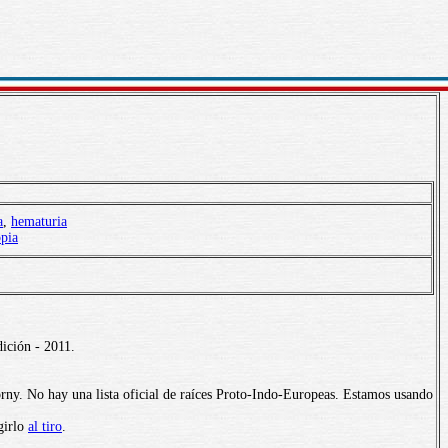
a
,
hematuria
pia
ición - 2011.
rny. No hay una lista oficial de raíces Proto-Indo-Europeas. Estamos usando
girlo
al tiro
.