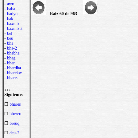
-
awo
-
baba
Raíz 60 de 963
-
badyo
-
bak
-
baxmb
-
baxmb-2
-
bel
-
beu
-
bha
-
bha-2
-
bhabha
-
bhag
-
bhar
-
bhardha
-
bharekw
-
bhares
↓↓↓
Siguientes
❒
bhares
❒
bhereu
❒
breuq
❒
deu-2