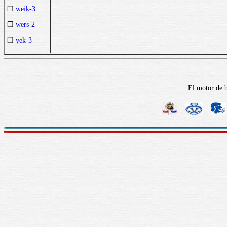
❒
weik-3
❒
wers-2
❒
yek-3
El motor de b