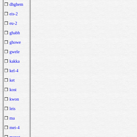
❒
dhghem
❒
eis-2
❒
eu-2
❒
ghabh
❒
ghowe
❒
gwele
❒
kakka
❒
kel-4
❒
ket
❒
kost
❒
kwon
❒
leis
❒
ma
❒
mei-4