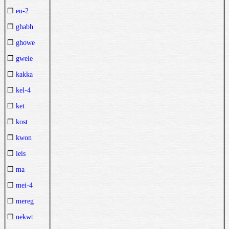
❒
eu-2
❒
ghabh
❒
ghowe
❒
gwele
❒
kakka
❒
kel-4
❒
ket
❒
kost
❒
kwon
❒
leis
❒
ma
❒
mei-4
❒
mereg
❒
nekwt