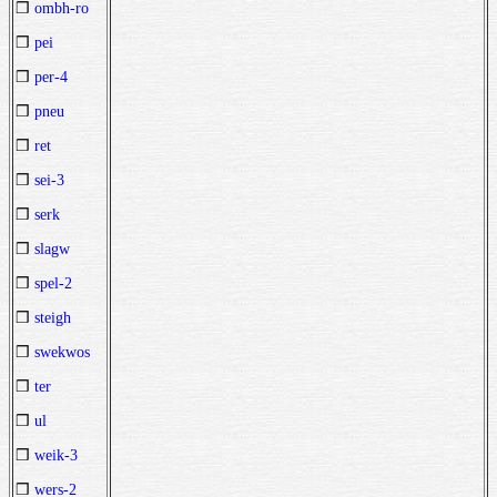
❒
ombh-ro
❒
pei
❒
per-4
❒
pneu
❒
ret
❒
sei-3
❒
serk
❒
slagw
❒
spel-2
❒
steigh
❒
swekwos
❒
ter
❒
ul
❒
weik-3
❒
wers-2