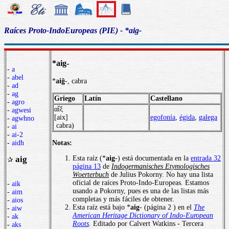
Raíces Proto-IndoEuropeas (PIE) - *aig-
*aig-
-
a
-
abel
*
aiĝ
-, cabra
-
ad
-
ag
Griego
Latín
Castellano
-
agro
αἴξ
-
agwesi
[aix]
egofonía
,
égida
,
galega
-
agwhno
cabra)
-
ai
-
ai-2
Notas:
-
aidh
Esta raíz (*
aig
-) está documentada en la
entrada 32
aig
✰
página 13
de
Indogermanisches Etymologisches
Woerterbuch
de Julius Pokorny. No hay una lista
oficial de raíces Proto-Indo-Europeas. Estamos
-
aik
usando a Pokorny, pues es una de las listas más
-
aim
completas y más fáciles de obtener.
-
aios
Esta raíz está bajo *
aig
- (página 2 ) en el
The
-
aiw
American Heritage Dictionary of Indo-European
-
ak
Roots
.
Editado por Calvert Watkins - Tercera
-
aks