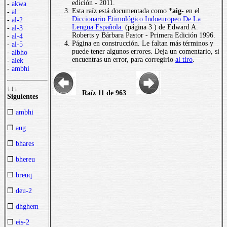
edición - 2011.
-
akwa
Esta raíz está documentada como *
aig
- en el
-
al
Diccionario Etimológico Indoeuropeo De La
-
al-2
Lengua Española
(página 3 ) de Edward A.
-
al-3
Roberts y Bárbara Pastor - Primera Edición 1996.
-
al-4
Página en construcción. Le faltan más términos y
-
al-5
puede tener algunos errores. Deja un comentario, si
-
albho
encuentras un error, para corregirlo
al tiro
.
-
alek
-
ambhi
↓↓↓
Raíz 11 de 963
Siguientes
❒
ambhi
❒
aug
❒
bhares
❒
bhereu
❒
breuq
❒
deu-2
❒
dhghem
❒
eis-2