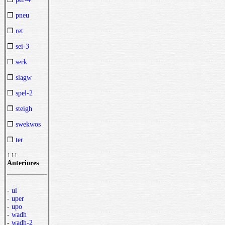
❒
pneu
❒
ret
❒
sei-3
❒
serk
❒
slagw
❒
spel-2
❒
steigh
❒
swekwos
❒
ter
↑↑↑
Anteriores
-
ul
-
uper
-
upo
-
wadh
-
wadh-2