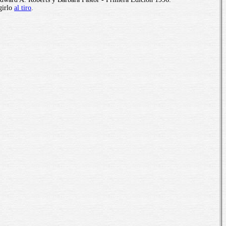
girlo
al tiro
.