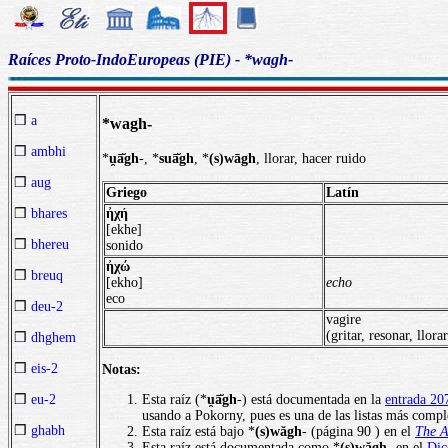
Raíces Proto-IndoEuropeas (PIE) - *wagh-
❒
a
*wagh-
❒
ambhi
*
u̯ā̆gh
-, *
suā̆gh
, *
(s)wāgh
, llorar, hacer ruido
❒
aug
Griego
Latín
ἠχή
❒
bhares
[ekhe]
❒
bhereu
sonido
ἠχώ
❒
breuq
[ekho]
echo
eco
❒
deu-2
vagire
(gritar, resonar, llorar
❒
dhghem
❒
eis-2
Notas:
Esta raíz (*
u̯ā̆gh
-) está documentada en la
entrada 20
❒
eu-2
usando a Pokorny, pues es una de las listas más comple
❒
ghabh
Esta raíz está bajo *
(s)wăgh
- (página 90 ) en el
The A
Esta raíz está documentada como *
(s)wăgh
- en el
Dic