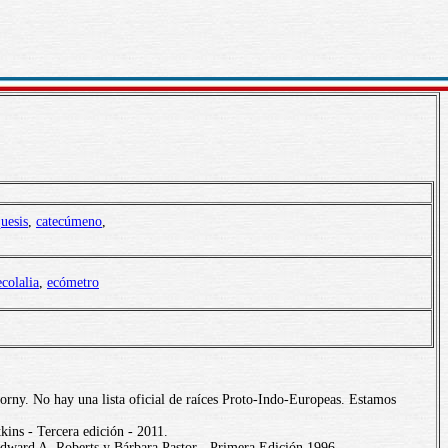
uesis
,
catecúmeno
,
ecolalia
,
ecómetro
orny. No hay una lista oficial de raíces Proto-Indo-Europeas. Estamos
ins - Tercera edición - 2011.
dward A. Roberts y Bárbara Pastor - Primera Edición 1996.