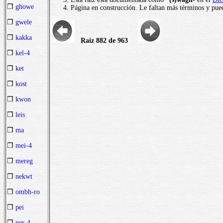
❒
ghowe
Página en construcción. Le faltan más términos y pued
❒
gwele
❒
kakka
Raíz 882 de 963
❒
kel-4
❒
ket
❒
kost
❒
kwon
❒
leis
❒
ma
❒
mei-4
❒
mereg
❒
nekwt
❒
ombh-ro
❒
pei
❒
per-4