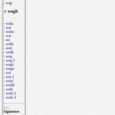
-
wag
wagh
✰
-
waka
-
wal
-
walso
-
wat
-
we
-
webh
-
wed
-
wedh
-
weg
-
weg-2
-
wegh
-
wegw
-
wei
-
wei-2
-
weid
-
weidh
-
weik
-
weik-2
-
weik-3
↓↓↓
Siguientes