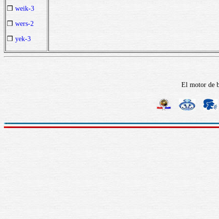
❒
weik-3
❒
wers-2
❒
yek-3
El motor de b