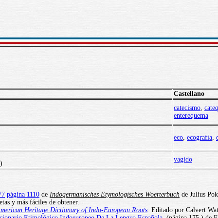
Castellano
catecismo
,
cateq
enterequema
eco
,
ecografía
,
vagido
)
77
página 1110
de
Indogermanisches Etymologisches Woerterbuch
de Julius Pok
tas y más fáciles de obtener.
merican Heritage Dictionary of Indo-European Roots
.
Editado por Calvert Watk
cionario Etimológico Indoeuropeo De La Lengua Española
(página 175 ) de E