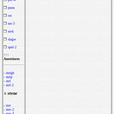
❒
pneu
❒
ret
❒
sei-3
❒
serk
❒
slagw
❒
spel-2
↑↑↑
Anteriores
-
steigh
-
steip
-
stel
-
stel-2
stene
✰
-
ster
-
ster-2
-
ster-3