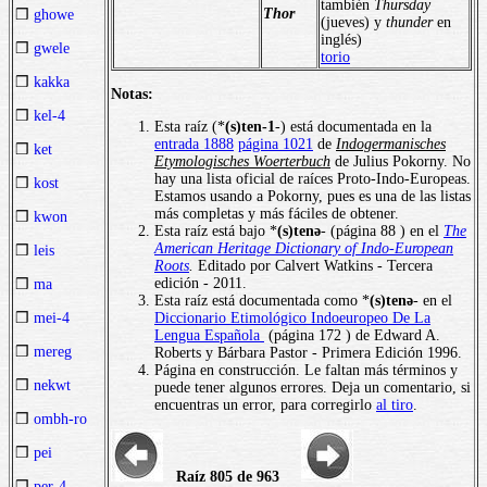
también
Thursday
Thor
❒
ghowe
(jueves) y
thunder
en
inglés)
❒
gwele
torio
❒
kakka
Notas:
❒
kel-4
Esta raíz (*
(s)ten-1
-) está documentada en la
entrada 1888
página 1021
de
Indogermanisches
❒
ket
Etymologisches Woerterbuch
de Julius Pokorny. No
hay una lista oficial de raíces Proto-Indo-Europeas.
❒
kost
Estamos usando a Pokorny, pues es una de las listas
más completas y más fáciles de obtener.
❒
kwon
Esta raíz está bajo *
(s)tenә
- (página 88 ) en el
The
American Heritage Dictionary of Indo-European
❒
leis
Roots
.
Editado por Calvert Watkins - Tercera
edición - 2011.
❒
ma
Esta raíz está documentada como *
(s)tenә
- en el
Diccionario Etimológico Indoeuropeo De La
❒
mei-4
Lengua Española
(página 172 ) de Edward A.
❒
mereg
Roberts y Bárbara Pastor - Primera Edición 1996.
Página en construcción. Le faltan más términos y
❒
nekwt
puede tener algunos errores. Deja un comentario, si
encuentras un error, para corregirlo
al tiro
.
❒
ombh-ro
❒
pei
Raíz 805 de 963
❒
per-4