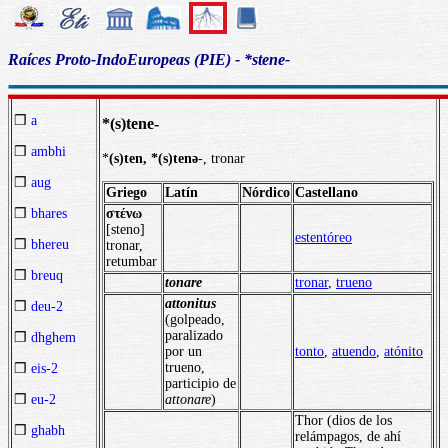
Raíces Proto-IndoEuropeas (PIE) - *stene-
❒
a
*(s)tene-
❒
ambhi
*
(s)ten, *(s)tenә
-, tronar
❒
aug
Griego
Latín
Nórdico
Castellano
στένω
❒
bhares
[steno]
estentóreo
❒
bhereu
tronar,
retumbar
❒
breuq
tonare
tronar
,
trueno
attonitus
❒
deu-2
(golpeado,
paralizado
❒
dhghem
por un
tonto
,
atuendo
,
atónito
trueno,
❒
eis-2
participio de
attonare
)
❒
eu-2
Thor (dios de los
❒
ghabh
relámpagos, de ahí