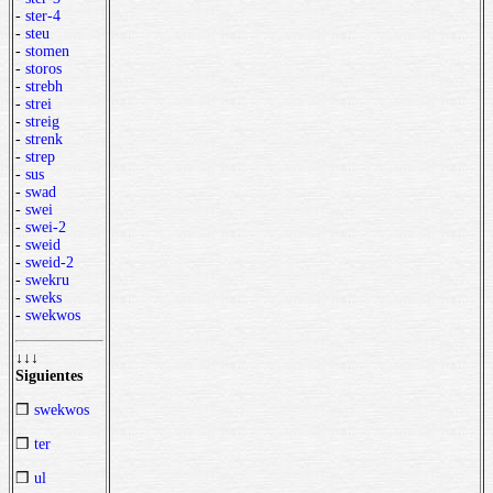
-
ster-4
-
steu
-
stomen
-
storos
-
strebh
-
strei
-
streig
-
strenk
-
strep
-
sus
-
swad
-
swei
-
swei-2
-
sweid
-
sweid-2
-
swekru
-
sweks
-
swekwos
↓↓↓
Siguientes
❒
swekwos
❒
ter
❒
ul