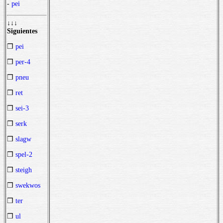
-
pei
↓↓↓
Siguientes
❒
pei
❒
per-4
❒
pneu
❒
ret
❒
sei-3
❒
serk
❒
slagw
❒
spel-2
❒
steigh
❒
swekwos
❒
ter
❒
ul