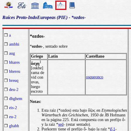
Raíces Proto-IndoEuropeas (PIE) - *ozdos-
❒
a
*ozdos-
❒
ambhi
*
ozdos
-, sentado sobre
❒
aug
Griego
Latín
Castellano
1
❒
bhares
ὄσχη
[oskhe]
❒
bhereu
rama de
osqueonco
vid con
❒
breuq
uvas,
luego
❒
deu-2
escroto
❒
dhghem
Notas:
❒
eis-2
Esta raíz (*ozdos) esta bajo ὄζος en
Etymologisches
Würterbuch des Grichischen
, 1950 de JB Hofmann
❒
eu-2
en la página 225. Está compuesta con un prefijo ὄ-
y la raíz *
sed
- (estar sentado).
❒
ghabh
Porkorny tiene el prefijo ὄ- bajo la raíz *
ē̆-1
-