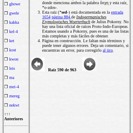
donde menciona ambos la palabra ὄσχη y esta raíz,
❒
ghowe
*o-zdos-.
Esta raíz (*
sed
-) está documentada en la
entrada
❒
gwele
1654
página 884
de
Indogermanisches
Etymologisches Woerterbuch
de Julius Pokorny. No
❒
kakka
hay una lista oficial de raíces Proto-Indo-Europeas.
Estamos usando a Pokorny, pues es una de las listas
❒
kel-4
más completas y más fáciles de obtener.
Página en construcción. Le faltan más términos y
❒
ket
puede tener algunos errores. Deja un comentario, si
❒
kost
encuentras un error, para corregirlo
al tiro
.
❒
kwon
❒
leis
Raíz 590 de 963
❒
ma
❒
mei-4
❒
mereg
❒
nekwt
↑↑↑
Anteriores