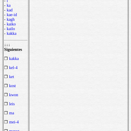
-
i
-
ka
-
kad
-
kae-id
-
kagh
-
kaiko
-
kailo
-
kakka
↓↓↓
Siguientes
❒
kakka
❒
kel-4
❒
ket
❒
kost
❒
kwon
❒
leis
❒
ma
❒
mei-4