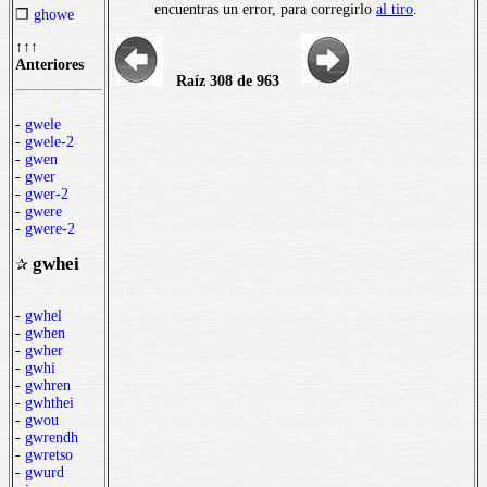
encuentras un error, para corregirlo
al tiro
.
❒
ghowe
↑↑↑
Anteriores
Raíz 308 de 963
-
gwele
-
gwele-2
-
gwen
-
gwer
-
gwer-2
-
gwere
-
gwere-2
gwhei
✰
-
gwhel
-
gwhen
-
gwher
-
gwhi
-
gwhren
-
gwhthei
-
gwou
-
gwrendh
-
gwretso
-
gwurd