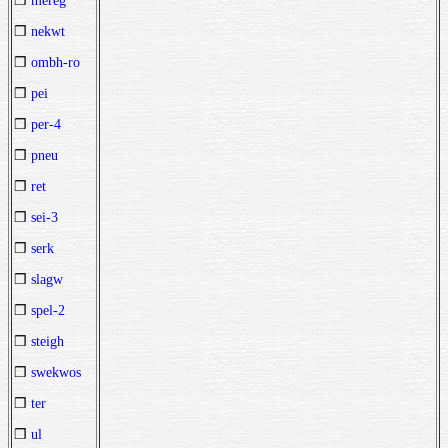
❒
mereg
❒
nekwt
❒
ombh-ro
❒
pei
❒
per-4
❒
pneu
❒
ret
❒
sei-3
❒
serk
❒
slagw
❒
spel-2
❒
steigh
❒
swekwos
❒
ter
❒
ul