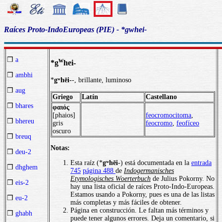
Raíces Proto-IndoEuropeas (PIE) - *gwhei-
❒
a
w
*g
hei-
❒
ambhi
*
gʷhēi-
-, brillante, luminoso
❒
aug
Griego
Latín
Castellano
❒
bhares
φαιός
[phaios]
feocromocitoma
,
❒
bhereu
gris
feocromo
,
feofíceo
oscuro
❒
breuq
Notas:
❒
deu-2
Esta raíz (*
gʷhēi
-) está documentada en la
entrada
❒
dhghem
745
página 488
de
Indogermanisches
Etymologisches Woerterbuch
de Julius Pokorny. No
❒
eis-2
hay una lista oficial de raíces Proto-Indo-Europeas.
Estamos usando a Pokorny, pues es una de las listas
❒
eu-2
más completas y más fáciles de obtener.
Página en construcción. Le faltan más términos y
❒
ghabh
puede tener algunos errores. Deja un comentario, si