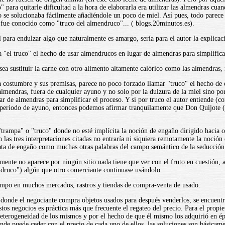
" para quitarle dificultad a la hora de elaborarla era utilizar las almendras cu
o se solucionaba fácilmente añadiéndole un poco de miel. Así pues, todo parece 
 fue conocido como "truco del almendruco"... ( blogs.20minutos.es).
 para endulzar algo que naturalmente es amargo, sería para el autor la explic
a "el truco" el hecho de usar almendrucos en lugar de almendras para simplificar
sea sustituir la carne con otro alimento altamente calórico como las almendras,
a costumbre y sus premisas, parece no poco forzado llamar "truco" el hecho de 
almendras, fuera de cualquier ayuno y no solo por la dulzura de la miel sino po
r de almendras para simplificar el proceso. Y si por truco el autor entiende (c
periodo de ayuno, entonces podemos afirmar tranquilamente que Don Quijote (y n
"trampa" o "truco" donde no esté implícita la noción de engaño dirigido hacia o
 las tres interpretaciones citadas no entraría ni siquiera remotamente la noció
rata de engaño como muchas otras palabras del campo semántico de la seducción 
mente no aparece por ningún sitio nada tiene que ver con el fruto en cuestión,
ndruco") algún que otro comerciante continuase usándolo.
empo en muchos mercados, rastros y tiendas de compra-venta de usado.
onde el negociante compra objetos usados para después venderlos, se encuentra
stos negocios es práctica más que frecuente el regateo del precio. Para el propie
eterogeneidad de los mismos y por el hecho de que él mismo los adquirió en époc
nde puede ceder con el precio de cada uno de ellos, las soluciones son básicame