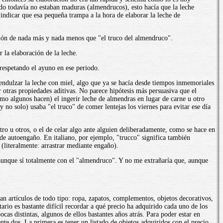
ando todavía no estaban maduras (almendrucos), esto hacía que la leche
indicar que esa pequeña trampa a la hora de elaborar la leche de
ación de nada más y nada menos que "el truco del almendruco".
 la elaboración de la leche.
 respetando el ayuno en ese periodo.
endulzar la leche con miel, algo que ya se hacía desde tiempos inmemoriales
r otras propiedades aditivas. No parece hipótesis más persuasiva que el
omo algunos hacen) el ingerir leche de almendras en lugar de carne u otro
o solo) usaba "el truco" de comer lentejas los viernes para evitar ese día
tro u otros, o el de celar algo ante alguien deliberadamente, como se hace en
n de autoengaño. En italiano, por ejemplo, "trucco" significa también
(literalmente: arrastrar mediante engaño).
 aunque sí totalmente con el "almendruco". Y no me extrañaría que, aunque
n artículos de todo tipo: ropa, zapatos, complementos, objetos decorativos,
tario es bastante difícil recordar a qué precio ha adquirido cada uno de los
as distintas, algunos de ellos bastantes años atrás. Para poder estar en
nte dos. La primera es tener un listado de objetos adquiridos con el precio