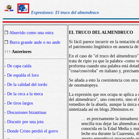
Expresiones: El truco del almendruco
EL TRUCO DEL ALMENDRUCO
❒
Aburrido como una ostra
Si fácil parece incurrir en la tentació
❒
Burra grande ande o no ande
el patrimonio lingüístico en ausencia d
↑↑↑ Anteriores
En el caso de "el truco del almendruco"
trata de ripio ya que la palabra -como 
-
De capa caída
proforma cuando una palabra está dotada
"cosa/coso/roba" en italiano y, precisam
-
De espalda el loro
Se añada a esto la coexistencia con otr
-
De la calidad del tordo
de onomatopeya.
-
De la ceca a la meca
La expresión que nos ocupa se aplica a 
del almendruco", uno concreto, sino el t
-
De tiros largos
remedios de la abuela, aunque la única 
sintetizada así en blogs.20minutos.es:
-
Discusiones bizantinas
… es precisamente la inmadurez d
-
Discutir por una jota
sencilla tras dejar las almendra
conocida en la Edad Media y muy 
-
Donde Cristo perdió el gorro
leche era durante la Cuaresma, d
aporto energético) procurando qu