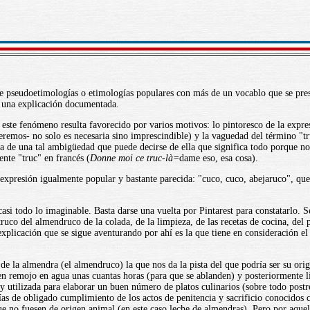
n de pseudoetimologías o etimologías populares con más de un vocablo que se pre
e una explicación documentada.
 este fenómeno resulta favorecido por varios motivos: lo pintoresco de la expr
veremos- no solo es necesaria sino imprescindible) y la vaguedad del término "t
 de una tal ambigüedad que puede decirse de ella que significa todo porque no
ente "truc" en francés (
Donne moi ce truc-là=
dame eso, esa cosa).
a expresión igualmente popular y bastante parecida: "cuco, cuco, abejaruco", q
casi todo lo imaginable. Basta darse una vuelta por Pintarest para constatarlo.
ruco del almendruco de la colada, de la limpieza, de las recetas de cocina, del
explicación que se sigue aventurando por ahí es la que tiene en consideración e
e la almendra (el almendruco) la que nos da la pista del que podría ser su ori
s en remojo en agua unas cuantas horas (para que se ablanden) y posteriormente l
utilizada para elaborar un buen número de platos culinarios (sobre todo postr
ías de obligado cumplimiento de los actos de penitencia y sacrificio conocido
e no fuesen de origen animal (en este caso leche de almendras). Pero por aquel