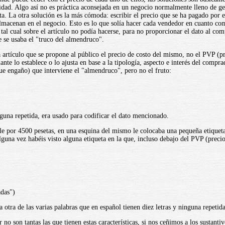
sidad. Algo así no es práctica aconsejada en un negocio normalmente lleno de ge
nta. La otra solución es la más cómoda: escribir el precio que se ha pagado po
almacenan en el negocio. Esto es lo que solía hacer cada vendedor en cuanto co
o tal cual sobre el artículo no podía hacerse, para no proporcionar el dato al c
e se usaba el "truco del almendruco".
 artículo que se propone al público el precio de costo del mismo, no el PVP (p
nte lo establece o lo ajusta en base a la tipología, aspecto e interés del compra
e engaño) que interviene el "almendruco", pero no el fruto:
nguna repetida, era usado para codificar el dato mencionado.
le por 4500 pesetas, en una esquina del mismo le colocaba una pequeña etiqu
una vez habéis visto alguna etiqueta en la que, incluso debajo del PVP (precio 
das")
otra de las varias palabras que en español tienen diez letras y ninguna repetid
o son tantas las que tienen estas características, si nos ceñimos a los sustantiv