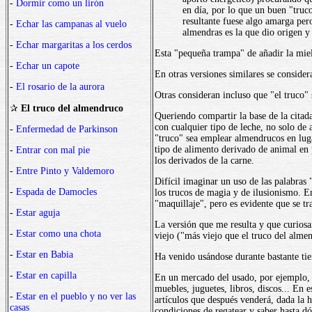
-
Dormir como un lirón
en día, por lo que un buen "truco
resultante fuese algo amarga per
-
Echar las campanas al vuelo
almendras es la que dio origen y
-
Echar margaritas a los cerdos
Esta "pequeña trampa" de añadir la miel
-
Echar un capote
En otras versiones similares se consider
-
El rosario de la aurora
Otras consideran incluso que "el truco" 
✰
El truco del almendruco
Queriendo compartir la base de la citad
con cualquier tipo de leche, no solo de 
-
Enfermedad de Parkinson
"truco" sea emplear almendrucos en luga
tipo de alimento derivado de animal en 
-
Entrar con mal pie
los derivados de la carne.
-
Entre Pinto y Valdemoro
Difícil imaginar un uso de las palabras 
-
Espada de Damocles
los trucos de magia y de ilusionismo. En
"maquillaje", pero es evidente que se t
-
Estar aguja
La versión que me resulta y que curiosa
-
Estar como una chota
viejo ("más viejo que el truco del alme
-
Estar en Babia
Ha venido usándose durante bastante ti
-
Estar en capilla
En un mercado del usado, por ejemplo, d
muebles, juguetes, libros, discos... En e
-
Estar en el pueblo y no ver las
artículos que después venderá, dada la h
casas
condiciones de regatear y saber hasta dó