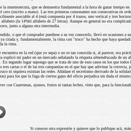
la mnemotecnia, que se demuestra fundamental a la hora de ganar tiempo en las
l cero (escrito a mano). Las tres primeras consonantes son consecutivas en ord
ácilmente asociable al 4 (está compuesta por 4 trazos, uno vertical y tres horizo
 alfabeto (la 14ªdel alfabeto de 27 letras). Aunque en general no era complicada 
cero, junto a alguna otra intermedia.
endido, o que el comprador puediese a su vez conocerlo, llevó en ocasiones a 
 ya citada y, fundamentalmente, la rima con "truco" ha hecho que haya quedado 
da la rima.
 encuentra en la red (que yo sepa) o no es tan conocida si, al parecer, era prá
la explicó mi padre en un mercado señalando la etiqueta
almendrucada
de un ab
. En segundo lugar supongo que se trata de uno de esos casos en los que todos 
tres cartas o el de las tres campanitas en el que hay que adivinar la correcta, p
co ni siquiera existían las redes. Añádase el secretismo derivado de la solidari
tas) para los que la fuga de ciertos gajes del oficio perjudica sin duda el mismo
r con Cuaresmas, ayunos, frutos ni tantas leches, visto que, para la funcionali
Si conoces otra expresión y quieres que lo publique acá, m