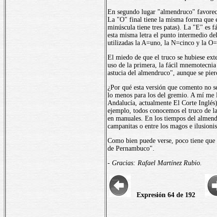
En segundo lugar "almendruco" favorece 
La "O" final tiene la misma forma que e
minúscula tiene tres patas). La "E" es f
esta misma letra el punto intermedio del
utilizadas la A=uno, la N=cinco y la O=
El miedo de que el truco se hubiese ext
uso de la primera, la fácil mnemotecnia
astucia del almendruco", aunque se pier
¿Por qué esta versión que comento no se
lo menos para los del gremio. A mí me 
Andalucía, actualmente El Corte Inglés)
ejemplo, todos conocemos el truco de las 
en manuales. En los tiempos del almendru
campanitas o entre los magos e ilusionis
Como bien puede verse, poco tiene que ve
de Pernambuco".
- Gracias: Rafael Martínez Rubio.
Expresión 64 de 192