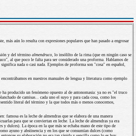
ste, más aún lo resulta con expresiones populares que han pasado a engrosar
esión y del término
almendruco
, lo insólilto de la rima (que en ningún caso se
ruco", al que poco le falta para ser considerado una proforma. Hablamos de
 significa nada o casi nada. Ejemplos de proforma son "cosa" en español,
ue encontrábamos en nuestros manuales de lengua y literatura como ejemplo
 Se ha producido un fenómeno opuesto al de antonomasia: ya no es "el truco
 planchado de camisas... cada uno el suyo y para cada cosa, como los
l sentido literal del término y la que todos más o menos conocemos,
gen: famosa es la leche de almendras que se elabora de una manera
icuarlas para que se conviertan en leche. La leche de almendras ya era
es y dulces). La época en la que más se echaba mano de este tipo de
s como ayuno y abstinencia y en los que se consumían dulces (como
 entonces su elaboración no era tan rápida y sencilla como lo es hoy