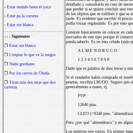
detallado y consultarlo en caso de nece
-
Estar metido hasta el yaco
que perder si se quiere concluir una ve
de los objetos que se exhiben y que se 
-
Estar pa la corneta
tarde. Es evidente que escribir el preci
podía forzar regateando. Es por esto qu
-
Estar sin blanca
Consiste básicamente en colocar en cada
↓↓↓ Siguientes
mercados de este tipo porque el comercia
pueda saberlo. Es en esta
celada
(más qu
❒
Estar sin blanca
A L M E N D R U C O
❒
Limpiar lo que ve la suegra
1 2 3 4 5 6 7 8 9 0
❒
Nudo gordiano
Dado que es palabra de diez letras y ni
❒
Por los cerros de Úbeda
Si el vendedor había comprado el mueb
pesetas, escribía LRUOO. Seguro que alg
❒
Tiran más dos tetas que dos
generalmente a mano, ej.
carretas
PVP
12640 ptas.
CLEO (=9240 ptas. "almendruca
Pero ¿por qué "almendruco" y no alguna 
Los motivos son varios. En primer lugar n