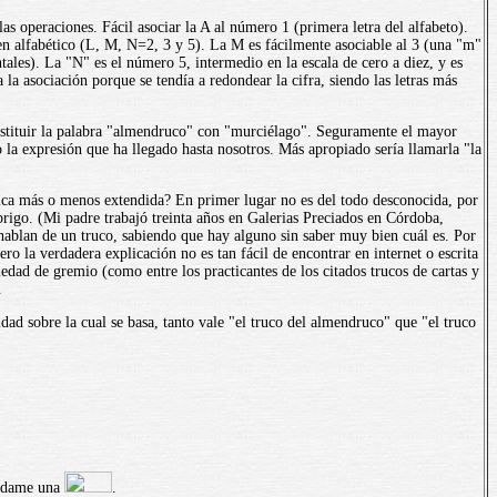
 operaciones. Fácil asociar la A al número 1 (primera letra del alfabeto).
en alfabético (L, M, N=2, 3 y 5). La M es fácilmente asociable al 3 (una "m"
ntales). La "N" es el número 5, intermedio en la escala de cero a diez, y es
la asociación porque se tendía a redondear la cifra, siendo las letras más
sustituir la palabra "almendruco" con "murciélago". Seguramente el mayor
la expresión que ha llegado hasta nosotros. Más apropiado sería llamarla "la
ctica más o menos extendida? En primer lugar no es del todo desconocida, por
rigo. (Mi padre trabajó treinta años en Galerias Preciados en Córdoba,
hablan de un truco, sabiendo que hay alguno sin saber muy bien cuál es. Por
ero la verdadera explicación no es tan fácil de encontrar en internet o escrita
edad de gremio (como entre los practicantes de los citados trucos de cartas y
.
dad sobre la cual se basa, tanto vale "el truco del almendruco" que "el truco
ándame una
.