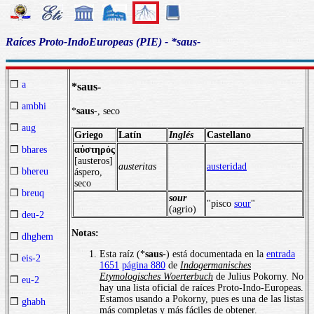
Raíces Proto-IndoEuropeas (PIE) - *saus-
❒
a
*saus-
❒
ambhi
*
saus
-, seco
❒
aug
Griego
Latín
Inglés
Castellano
αὐστηρός
❒
bhares
[austeros]
austeritas
austeridad
❒
bhereu
áspero,
seco
❒
breuq
sour
"pisco
sour
"
(agrio)
❒
deu-2
Notas:
❒
dhghem
Esta raíz (*
saus
-) está documentada en la
entrada
❒
eis-2
1651
página 880
de
Indogermanisches
Etymologisches Woerterbuch
de Julius Pokorny. No
❒
eu-2
hay una lista oficial de raíces Proto-Indo-Europeas.
Estamos usando a Pokorny, pues es una de las listas
❒
ghabh
más completas y más fáciles de obtener.