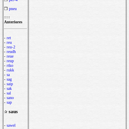
❒
pneu
↑↑↑
Anteriores
-
ret
-
reu
-
reu-2
-
reudh
-
reue
-
reup
-
rtko
-
rukk
-
sa
-
sag
-
saip
-
sak
-
sal
-
sano
-
sap
saus
✰
-
sawel