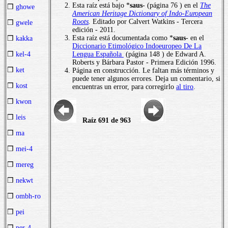
Esta raíz está bajo *
saus
- (página 76 ) en el
The
❒
ghowe
American Heritage Dictionary of Indo-European
Roots
.
Editado por Calvert Watkins - Tercera
❒
gwele
edición - 2011.
Esta raíz está documentada como *
saus
- en el
❒
kakka
Diccionario Etimológico Indoeuropeo De La
Lengua Española
(página 148 ) de Edward A.
❒
kel-4
Roberts y Bárbara Pastor - Primera Edición 1996.
❒
ket
Página en construcción. Le faltan más términos y
puede tener algunos errores. Deja un comentario, si
❒
kost
encuentras un error, para corregirlo
al tiro
.
❒
kwon
❒
leis
Raíz 691 de 963
❒
ma
❒
mei-4
❒
mereg
❒
nekwt
❒
ombh-ro
❒
pei
❒
per-4