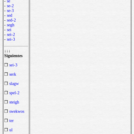
-
se
-
se-2
-
se-3
-
sed
-
sed-2
-
segh
-
sei
-
sei-2
-
sei-3
↓↓↓
Siguientes
❒
sei-3
❒
serk
❒
slagw
❒
spel-2
❒
steigh
❒
swekwos
❒
ter
❒
ul