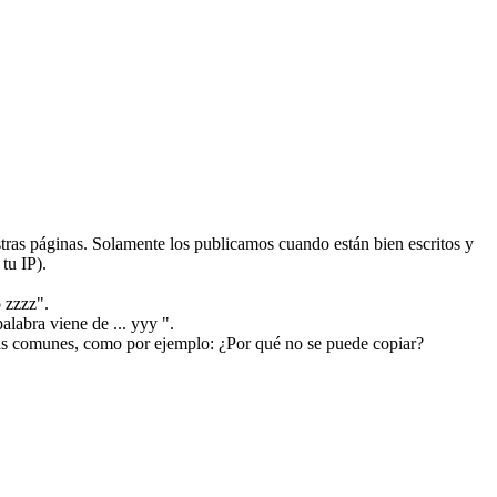
ras páginas. Solamente los publicamos cuando están bien escritos y
tu IP).
 zzzz".
alabra viene de ... yyy ".
más comunes, como por ejemplo: ¿Por qué no se puede copiar?