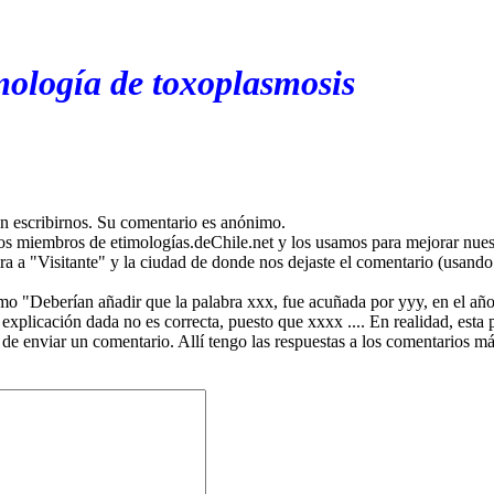
mología de toxoplasmosis
en escribirnos. Su comentario es anónimo.
os miembros de etimologías.deChile.net y los usamos para mejorar nuest
ira a "Visitante" y la ciudad de donde nos dejaste el comentario (usando 
mo "Deberían añadir que la palabra xxx, fue acuñada por yyy, en el año
plicación dada no es correcta, puesto que xxxx .... En realidad, esta p
 de enviar un comentario. Allí tengo las respuestas a los comentarios 