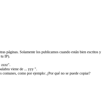
ras páginas. Solamente los publicamos cuando están bien escritos y
tu IP).
 zzzz".
alabra viene de ... yyy ".
más comunes, como por ejemplo: ¿Por qué no se puede copiar?