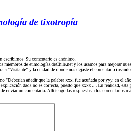
ología de tixotropía
en escribirnos. Su comentario es anónimo.
os miembros de etimologías.deChile.net y los usamos para mejorar nuest
ira a "Visitante" y la ciudad de donde nos dejaste el comentario (usando 
mo "Deberían añadir que la palabra xxx, fue acuñada por yyy, en el año
plicación dada no es correcta, puesto que xxxx .... En realidad, esta p
 de enviar un comentario. Allí tengo las respuestas a los comentarios 