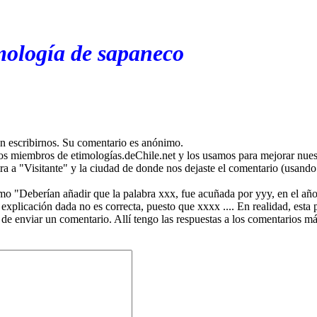
mología de sapaneco
en escribirnos. Su comentario es anónimo.
os miembros de etimologías.deChile.net y los usamos para mejorar nuest
ira a "Visitante" y la ciudad de donde nos dejaste el comentario (usando 
mo "Deberían añadir que la palabra xxx, fue acuñada por yyy, en el año
plicación dada no es correcta, puesto que xxxx .... En realidad, esta p
 de enviar un comentario. Allí tengo las respuestas a los comentarios 