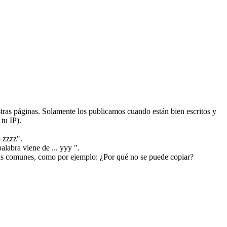
ras páginas. Solamente los publicamos cuando están bien escritos y
tu IP).
 zzzz".
alabra viene de ... yyy ".
más comunes, como por ejemplo: ¿Por qué no se puede copiar?