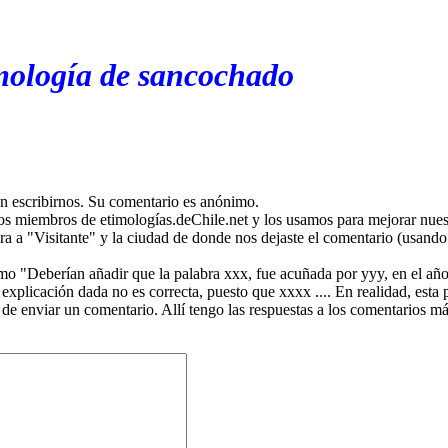
mología de sancochado
en escribirnos. Su comentario es anónimo.
os miembros de etimologías.deChile.net y los usamos para mejorar nuest
ira a "Visitante" y la ciudad de donde nos dejaste el comentario (usando 
mo "Deberían añadir que la palabra xxx, fue acuñada por yyy, en el año
plicación dada no es correcta, puesto que xxxx .... En realidad, esta p
 de enviar un comentario. Allí tengo las respuestas a los comentarios 