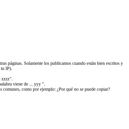
ras páginas. Solamente los publicamos cuando están bien escritos y
tu IP).
 zzzz".
alabra viene de ... yyy ".
más comunes, como por ejemplo: ¿Por qué no se puede copiar?