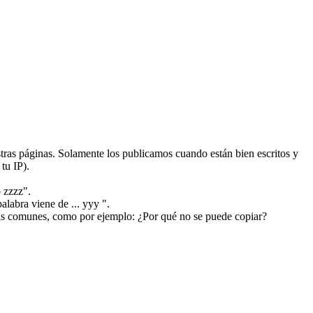
ras páginas. Solamente los publicamos cuando están bien escritos y
tu IP).
 zzzz".
alabra viene de ... yyy ".
más comunes, como por ejemplo: ¿Por qué no se puede copiar?