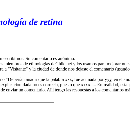
mología de retina
en escribirnos. Su comentario es anónimo.
os miembros de etimologías.deChile.net y los usamos para mejorar nuest
ira a "Visitante" y la ciudad de donde nos dejaste el comentario (usando 
mo "Deberían añadir que la palabra xxx, fue acuñada por yyy, en el año
plicación dada no es correcta, puesto que xxxx .... En realidad, esta p
 de enviar un comentario. Allí tengo las respuestas a los comentarios 