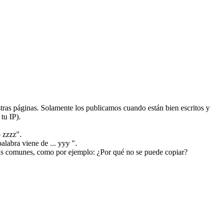
ras páginas. Solamente los publicamos cuando están bien escritos y
tu IP).
 zzzz".
alabra viene de ... yyy ".
más comunes, como por ejemplo: ¿Por qué no se puede copiar?