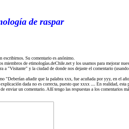
mología de raspar
en escribirnos. Su comentario es anónimo.
os miembros de etimologías.deChile.net y los usamos para mejorar nuest
ira a "Visitante" y la ciudad de donde nos dejaste el comentario (usando 
mo "Deberían añadir que la palabra xxx, fue acuñada por yyy, en el año
plicación dada no es correcta, puesto que xxxx .... En realidad, esta p
 de enviar un comentario. Allí tengo las respuestas a los comentarios 