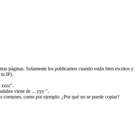
ras páginas. Solamente los publicamos cuando están bien escritos y
tu IP).
 zzzz".
alabra viene de ... yyy ".
más comunes, como por ejemplo: ¿Por qué no se puede copiar?