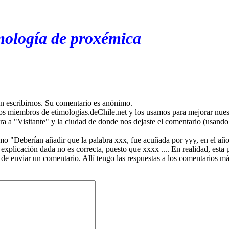
mología de proxémica
en escribirnos. Su comentario es anónimo.
os miembros de etimologías.deChile.net y los usamos para mejorar nuest
ira a "Visitante" y la ciudad de donde nos dejaste el comentario (usando 
mo "Deberían añadir que la palabra xxx, fue acuñada por yyy, en el año
plicación dada no es correcta, puesto que xxxx .... En realidad, esta p
 de enviar un comentario. Allí tengo las respuestas a los comentarios 